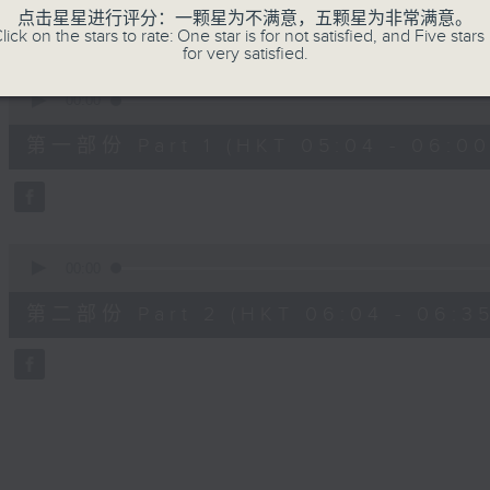
27
点击星星进行评分：一颗星为不满意，五颗星为非常满意。
minutes,
lick on the stars to rate: One star is for not satisfied, and Five stars 
0
for very satisfied.
seconds
Volume
90%
0
seconds
00:00
of
56
第一部份 Part 1 (HKT 05:04 - 06:00
minutes,
10
seconds
Volume
90%
0
seconds
00:00
of
31
第二部份 Part 2 (HKT 06:04 - 06:35
minutes,
10
seconds
Volume
90%