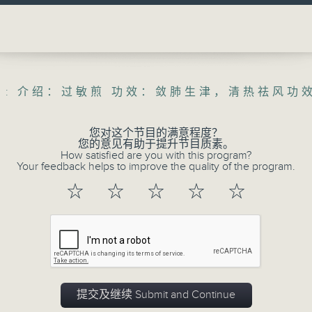
生(精神科)
Volume
"清晨爽利"节目内容丰富，集保健、生活
「健健康康在清晨」 由 专业导师教授不同
注意的事项 及行山等实用贴士
 : 介绍：过敏煎 功效：敛肺生津，清热祛风功
您对这个节目的满意程度？
您的意见有助于提升节目质素。
How satisfied are you with this program?
清晨爽利之齐齐做早操
太极招式示范
Your feedback helps to improve the quality of the program.
☆
☆
☆
☆
☆
07/08/2026
清晨爽利
0
seconds
00:00
of
1
提交及继续 Submit and Continue
07/08/2026 - 足本 Full (HKT 05:04
hour,