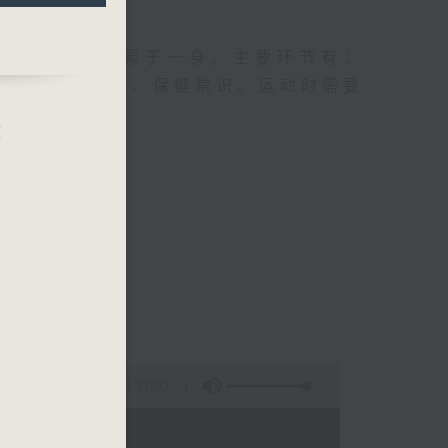
及社会资讯等元素于一身。主要环节有：
类型的养生运动、保健常识、运动时需要
效
1:27:00
 - 06:35)