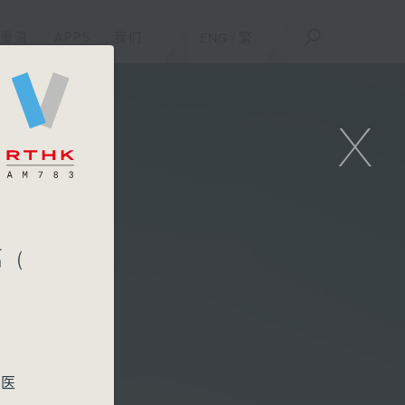
重温
APPS
我们
ENG
/
繁
X
 (
中医