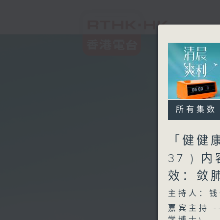
所有集数
「健健康
37 ) 
效：敛
主持人：钱
嘉宾主持 