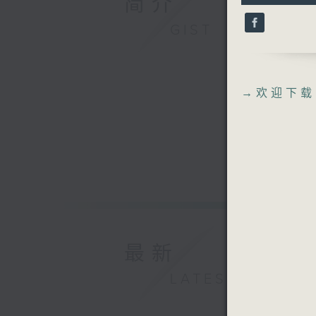
简介
9
seconds
GIST
90%
→
欢迎下载
最新
LATEST