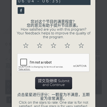
"清晨爽利"节目内容丰富，集保健、生活及社
06:04 - 06:35)
10
seconds
会资讯等元素于一身。主要环节有：「健健康
更多...
康在清晨」 由 专业导师教授不同类型的养
生运动、保健常识、运动时需要注意的事项
您对这个节目的满意程度？
及行山等实用贴士
您的意见有助于提升节目质素。
最新
LATEST
How satisfied are you with this program?
Your feedback helps to improve the quality of
the program.
06/08/2026
☆
☆
☆
☆
☆
清晨爽利之齐齐做早操
太极招式示范
「健健康康在清晨」主题: 肺癌
<4> 主讲:临床肿瘤科专科（林
嘉安医生）
0
seconds
00:00
1:26:59
of
提交及继续 Submit
1
06/08/2026 - 足本 Full (HKT
and Continue
hour,
05:04 - 06:35)
26
minutes,
点击星星进行评分：一颗星为不满意，五颗
59
星为非常满意。
seconds
Click on the stars to rate: One star is for not
satisfied, and Five stars is for very satisfied.