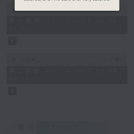
0
seconds
00:00
56:00
of
56
第一部份 Part 1 (HKT 05:04 -
minutes,
06:00)
0
seconds
0
seconds
00:00
31:09
of
31
第二部份 Part 2 (HKT 06:04 -
minutes,
06:35)
9
seconds
重温
CATCHUP