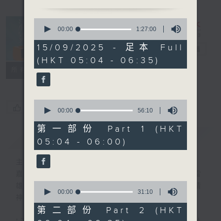
0
seconds
00:00
1:27:00
of
1
15/09/2025 - 足本 Full
清晨爽利
电台直播
hour,
(HKT 05:04 - 06:35)
27
minutes,
FACEBOOK
联络
所有集数
0
seconds
0
您喜欢这个节目吗?
seconds
00:00
56:10
of
56
第一部份 Part 1 (HKT
minutes,
简介
GIST
05:04 - 06:00)
10
seconds
主持人：钱佩卿
嘉宾主持：钟志光、叶均耀、崔绍汉博士、雷
0
雄德博士、营养师 林思为 、沈君豪医生(精
seconds
00:00
31:10
神科)
of
31
第二部份 Part 2 (HKT
minutes,