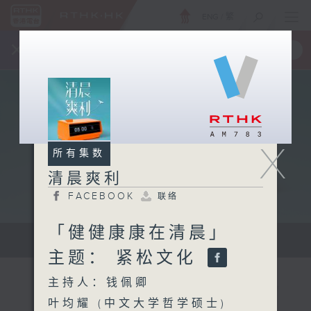
ENG
/
繁
×
全新 RTHK On The Go
取得
一手掌握 RTHK 电台、电视节目
X
所有集数
清晨爽利
FACEBOOK
联络
「健健康康在清晨」
保健、生活及社会资讯。
主题： 紧松文化
主持人：钱佩卿
叶均耀 (中文大学哲学硕士)