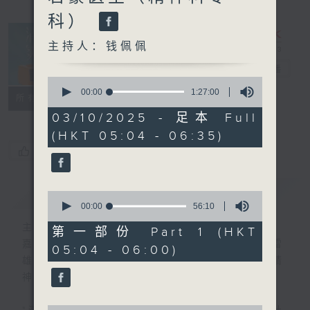
科）
主持人：钱佩佩
清晨爽利
电台直播
0
seconds
00:00
1:27:00
FACEBOOK
联络
所有集数
of
1
03/10/2025 - 足本 Full
hour,
(HKT 05:04 - 06:35)
27
minutes,
您喜欢这个节目吗?
0
seconds
简介
GIST
0
seconds
00:00
56:10
of
主持人：钱佩佩
56
第一部份 Part 1 (HKT
minutes,
嘉宾主持：钟志光、叶均耀、崔绍汉博士、雷
05:04 - 06:00)
10
雄德博士、营养师 林思为 、沈君豪医生(精
seconds
神科)
0