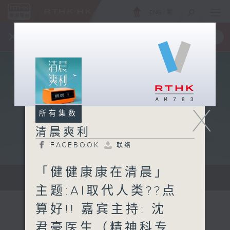
ENG
/
繁
×
全新 RTHK On The Go
取得
一手掌握 RTHK 电台、电视节目
X
所有集数
清晨爽利
FACEBOOK
联络
「健健康康在清晨」
保健、生活及社会资讯。
主题:AI取代人类??点
算好!! 嘉宾主持: 沈
君豪医生（精神科专