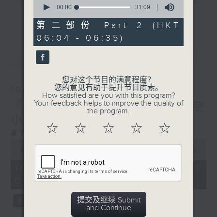
"清晨爽利"节目内容丰富，集保健、生活及社
seconds
00:00
31:09
会资讯等元素于一身。主要环节有：「健健康
of
更多...
31
康在清晨」 由 专业导师教授不同类型的养
第二部份 Part 2 (HKT
minutes,
生运动、保健常识、运动时需要注意的事项
06:04 - 06:35)
9
seconds
及行山等实用贴士
最新
LATEST
您对这个节目的满意程度？
您的意见有助于提升节目质素。
10/08/2026
清晨爽利之齐齐做早操
太极招式示范
How satisfied are you with this program?
Your feedback helps to improve the quality of
「健健康康在清晨」主题: 航空
the program.
小知识
☆
☆
☆
☆
☆
嘉宾主持 --- 叶均耀 ( 中文大学哲学硕士 )
0
seconds
00:00
1:26:59
of
1
10/08/2026 - 足本 Full (HKT
hour,
05:04 - 06:35)
26
minutes,
59
提交及继续 Submit
seconds
and Continue