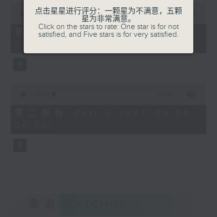
0
点击星星进行评分：一颗星为不满意，五颗
seconds
00:00
56:00
星为非常满意。
of
Click on the stars to rate: One star is for not
56
第一部份 Part 1 (HKT 05:04 -
satisfied, and Five stars is for very satisfied.
minutes,
06:00)
0
seconds
0
seconds
00:00
31:09
of
31
第二部份 Part 2 (HKT 06:04 -
minutes,
06:35)
9
seconds
重温
CATCHUP