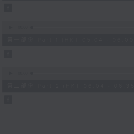
27
minutes,
0
seconds
Volume
90%
0
seconds
00:00
of
56
第一部份 Part 1 (HKT 05:04 - 06:00
minutes,
10
seconds
Volume
90%
0
seconds
00:00
of
31
第二部份 Part 2 (HKT 06:04 - 06:35
minutes,
10
seconds
Volume
90%