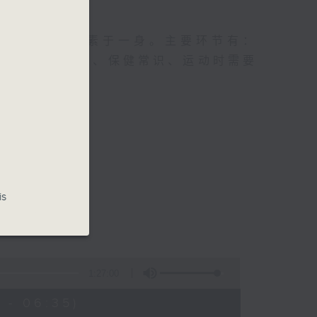
及社会资讯等元素于一身。主要环节有：
类型的养生运动、保健常识、运动时需要
is
1:27:00
 - 06:35)