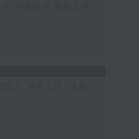
苑/南莲园池 嘉宾主持:
的压力 嘉宾主持: 沈君