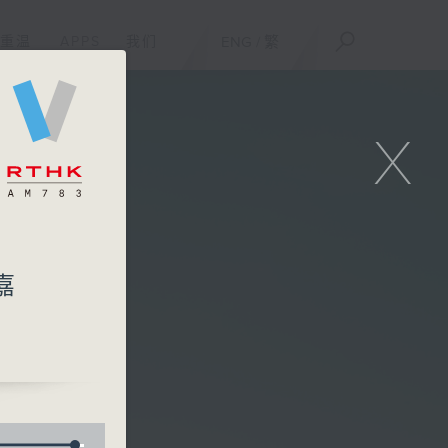
重温
APPS
我们
ENG
/
繁
X
嘉