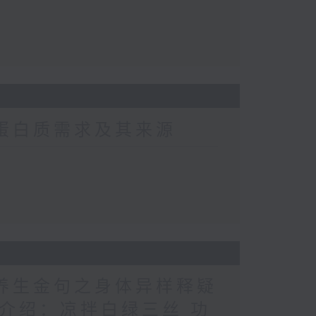
常蛋白质需求及其来源
医养生金句之身体异样释疑
（1） 介绍：凉拌白绿三丝 功