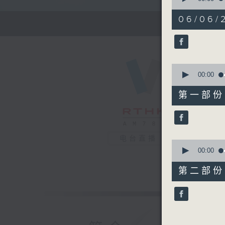
of
1
06/06/
hour,
27
minutes,
0
seconds
90%
0
seconds
00:00
of
56
第一部份 P
minutes,
10
seconds
90%
电台直播
0
seconds
00:00
of
31
第二部份 P
minutes,
9
seconds
90%