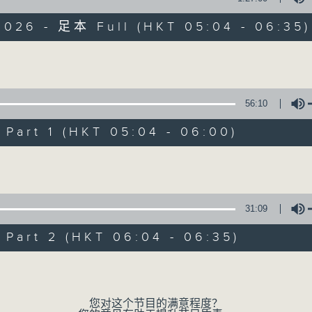
2026 - 足本 Full (HKT 05:04 - 06:35)
保健、生活及社会资讯。
Volume
56:10
art 1 (HKT 05:04 - 06:00)
清晨爽利
Volume
FACEBOOK
联络
所有集数
31:09
您喜欢这个节目吗?
art 2 (HKT 06:04 - 06:35)
Volume
主持人：钱佩佩
嘉宾主持：钟志光、叶均耀、崔绍汉博士、雷
您对这个节目的满意程度？