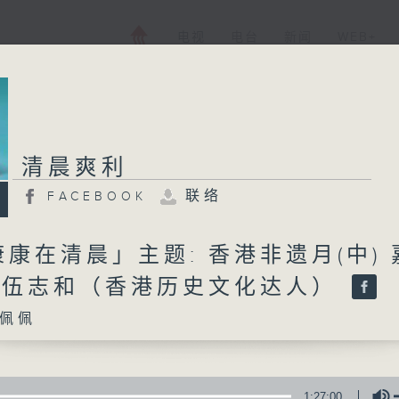
电视
电台
新闻
WEB+
清晨爽利
联络
FACEBOOK
康在清晨」主题: 香港非遗月(中) 
: 伍志和（香港历史文化达人）
佩佩
1:27:00