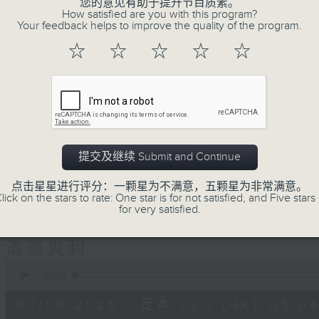
生(精神科)
您的意见有助于提升节目质素。
How satisfied are you with this program?
Your feedback helps to improve the quality of the program.
"清晨爽利"节目内容丰富，集保健、生活
☆
☆
☆
☆
☆
「健健康康在清晨」 由 专业导师教授不同
注意的事项 及行山等实用贴士
提交及继续 Submit and Continue
清晨爽利之齐齐做早操
太极招式示范
点击星星进行评分：一颗星为不满意，五颗星为非常满意。
lick on the stars to rate: One star is for not satisfied, and Five stars 
for very satisfied.
07/08/2026
清晨爽利
0
seconds
00:00
of
1
07/08/2026 - 足本 Full (HKT 05:04
hour,