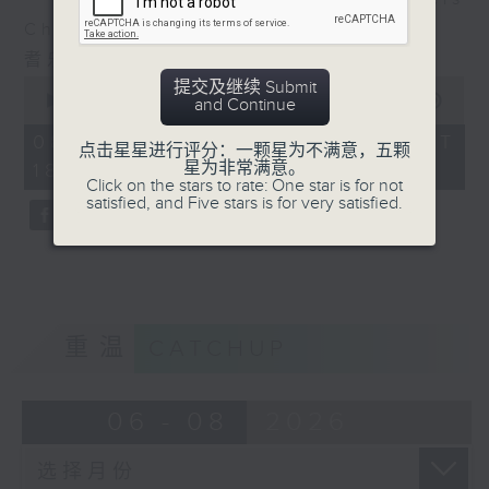
Cheng @ That's Why We Sing
耆乐加油站： 黄施博医师 — 五行概览
0
提交及继续 Submit
seconds
00:00
27:00
and Continue
of
27
08/08/2026 - 足本 Full (HKT
点击星星进行评分：一颗星为不满意，五颗
minutes,
星为非常满意。
18:33 - 19:00)
0
Click on the stars to rate: One star is for not
seconds
satisfied, and Five stars is for very satisfied.
重温
CATCHUP
06 - 08
2026