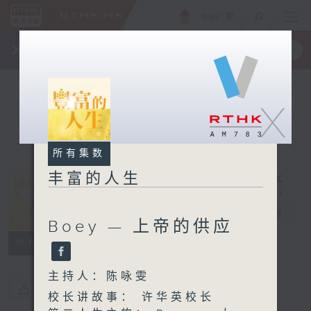
ENG
/
繁
×
全新 RTHK On The Go
取得
一手掌握 RTHK 电台、电视节目
X
所有集数
丰富的人生
丰富的人生
电台直播
Boey — 上帝的供应
所有集数
主持人：陈咏雯
您喜欢这个节目吗?
校长讲故事： 许华英校长