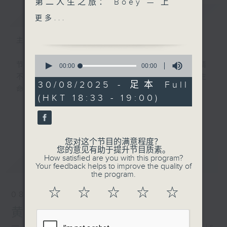
第二人生之旅： Boey — 上
简介
GIST
帝的供应
更多...
主持人：陈咏雯
0
节目由宗教团体制作，以访问形式为主，邀请
seconds
00:00
00:00
of
不同社会阶层和背景的嘉宾分享。透过分享生
0
30/08/2025 - 足本 Full
命的故事，带出正面的信息，并传扬福音。
seconds
(HKT 18:33 - 19:00)
第五台播出时间
更多...
星期六18:30至19:00
您对这个节目的满意程度？
您的意见有助于提升节目质素。
How satisfied are you with this program?
最新
LATEST
Your feedback helps to improve the quality of
the program.
☆
☆
☆
☆
☆
08/08/2026
黄施博医师 — 五行概览
一首歌一个故事： 高墙 — Francis