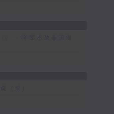
 Kerry — 将艺术及香薰治
念解说（续）