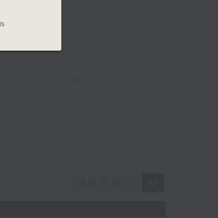
is
hat's Why We Sing