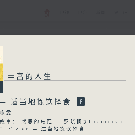
电视
电台
新闻
WEB+
丰富的人生
丰富的人生
所有集数
an — 适当地拣饮择食
您喜欢这个节目吗?
咏雯
事： 感恩的焦距 — 罗晓桐@Theomusic
主持人：陈咏雯
 Vivian — 适当地拣饮择食