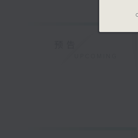
C
预告
UPCOMING