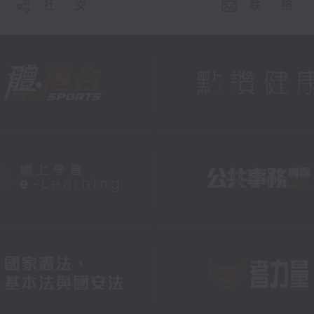
社 交
联 络