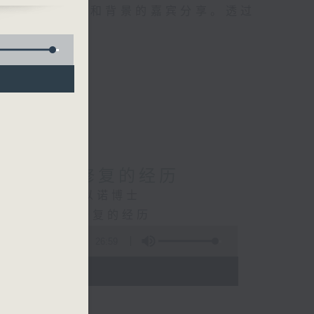
请不同社会阶层和背景的嘉宾分享。透过
音。
erry — 自我修复的经历
siring — 林以诺博士
Kerry — 自我修复的经历
26:59
- 19:00)