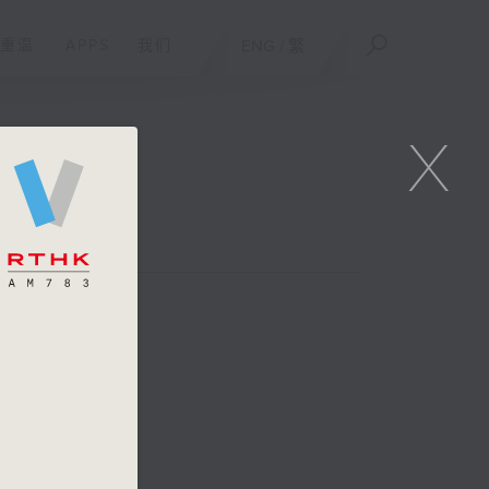
重温
APPS
我们
ENG
/
繁
X