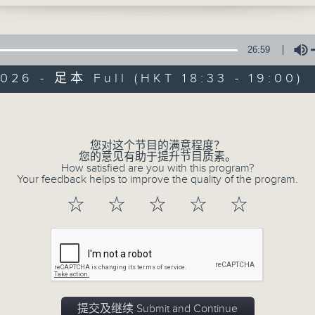
节目由宗教团体制作，以访问形式为主，邀
分享生命的故事，带出正面的信息，并传扬福
26:59
第五台播出时间
026 - 足本 Full (HKT 18:33 - 19:00)
星期六18:30至19:00
Volume
01/08/2026
您对这个节目的满意程度？
您的意见有助于提升节目质素。
How satisfied are you with this program?
Eliza Poon、Miss Lam & K
Your feedback helps to improve the quality of the program.
一首歌一个故事： Jesu, Joy of Man’s De
☆
☆
☆
☆
☆
耆乐加油站： Eliza Poon、Miss Lam & 
0
seconds
00:00
of
26
01/08/2026 - 足本 Full (HKT 18:33 
minutes,
59
seconds
Volume
提交及继续 Submit and Continue
90%