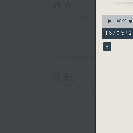
简介
GIST
0
seconds
00:00
of
26
16/05/2
minutes,
59
seconds
90%
最新
LATEST