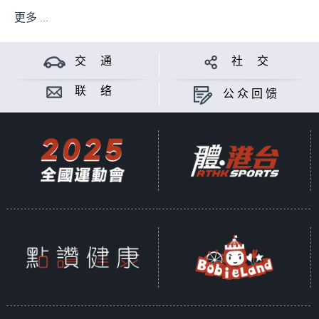
更多 ...
交 通
社 交
联 络
公众回馈