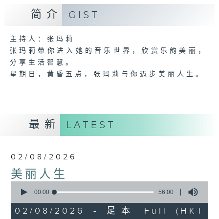
简介
GIST
主持人：张玛莉
张玛莉带你进入她的音乐世界，欣赏乐韵美丽，
分享生活智慧。
星期日，黄昏五点，张玛莉与你迈步美丽人生。
最新
LATEST
02/08/2026
美丽人生
0
seconds
00:00
56:00
of
56
02/08/2026 - 足本 Full (HKT
minutes,