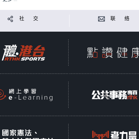
社 交
联 络