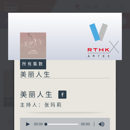
ENG
/
繁
×
全新 RTHK On The Go
取得
一手掌握 RTHK 电台、电视节目
X
所有集数
美丽人生
美丽人生
电台直播
美丽人生
所有集数
主持人：张玛莉
0
您喜欢这个节目吗?
seconds
00:00
00:00
of