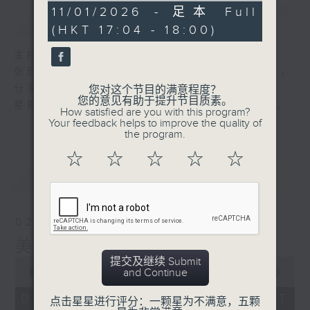
0
11/01/2026 - 足本 Full
简介
GIST
seconds
(HKT 17:04 - 18:00)
主持人：张玛莉
张玛莉带你进入她的音乐世界，欣赏乐韵美丽，
分享生活智慧。
您对这个节目的满意程度？
您的意见有助于提升节目质素。
星期日，黄昏五点，张玛莉与你迈步美丽人生。
How satisfied are you with this program?
Your feedback helps to improve the quality of
the program.
☆
☆
☆
☆
☆
最新
LATEST
02/08/2026
美丽人生
提交及继续 Submit
0
and Continue
seconds
00:00
56:00
of
56
02/08/2026 - 足本 Full (HKT
点击星星进行评分：一颗星为不满意，五颗
minutes,