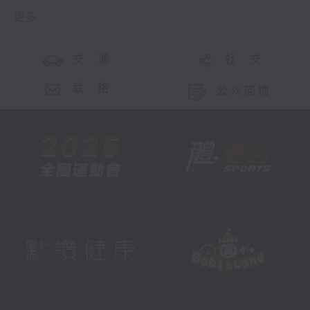
更多 ...
交 通
社 交
联 络
公众回馈