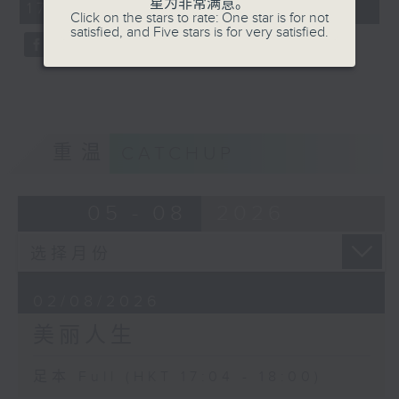
星为非常满意。
17:04 - 18:00)
0
Click on the stars to rate: One star is for not
seconds
satisfied, and Five stars is for very satisfied.
重温
CATCHUP
05 - 08
2026
02/08/2026
美丽人生
足本 Full (HKT 17:04 - 18:00)