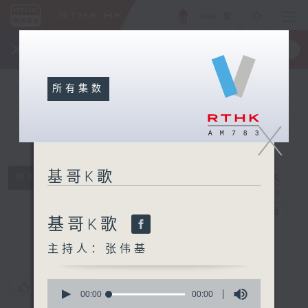
ENG
/
繁
×
全新 RTHK On The Go
取得
一手掌握 RTHK 电台、电视节目
所有集数
X
基哥K歌
所有集数
基哥K歌
电台直播
基哥K歌
主持人：张伟基
0
您喜欢这个节目吗?
seconds
00:00
00:00
of