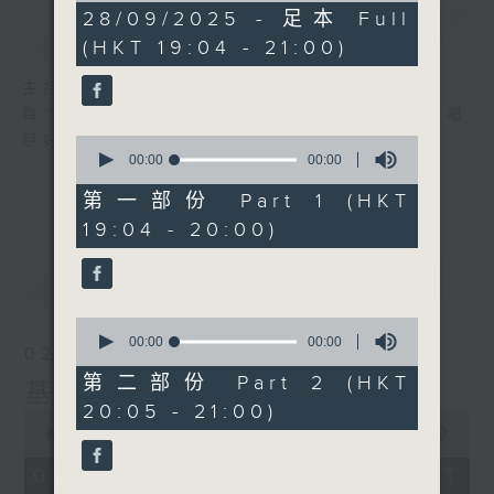
0
28/09/2025 - 足本 Full
简介
GIST
seconds
(HKT 19:04 - 21:00)
主持人：张伟基
每个星期日晚上，张伟基和你一起走进K房，唱
尽好歌之余，也尽情欣赏精彩的音乐创作!
0
seconds
00:00
00:00
of
0
第一部份 Part 1 (HKT
seconds
19:04 - 20:00)
最新
LATEST
0
seconds
00:00
00:00
02/08/2026
of
0
第二部份 Part 2 (HKT
基哥K歌
seconds
20:05 - 21:00)
0
seconds
00:00
1:50:59
of
1
02/08/2026 - 足本 Full (HKT
hour,