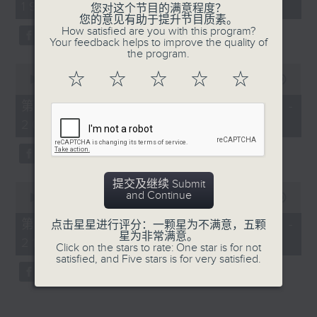
19:04 - 21:00)
50
您对这个节目的满意程度？
minutes,
您的意见有助于提升节目质素。
59
How satisfied are you with this program?
seconds
Your feedback helps to improve the quality of
the program.
0
☆
☆
☆
☆
☆
seconds
00:00
56:10
of
56
第一部份 Part 1 (HKT 19:04 -
minutes,
20:00)
10
seconds
提交及继续 Submit
0
and Continue
seconds
00:00
55:09
of
55
第二部份 Part 2 (HKT 20:05 -
点击星星进行评分：一颗星为不满意，五颗
minutes,
星为非常满意。
21:00)
9
Click on the stars to rate: One star is for not
seconds
satisfied, and Five stars is for very satisfied.