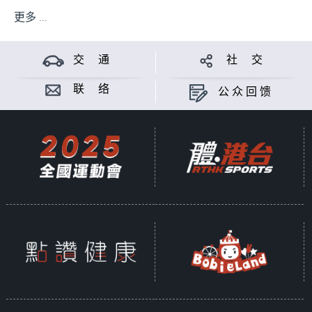
更多 ...
交 通
社 交
联 络
公众回馈