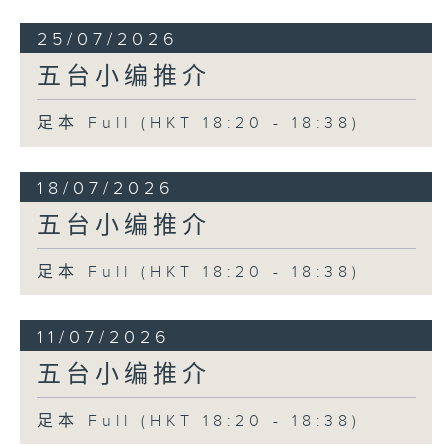
25/07/2026
五台小编推介
足本 Full (HKT 18:20 - 18:38)
18/07/2026
五台小编推介
足本 Full (HKT 18:20 - 18:38)
11/07/2026
五台小编推介
足本 Full (HKT 18:20 - 18:38)