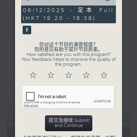
of
简介
GIST
17
06/12/2025 - 足本 Full
minutes,
(HKT 18:20 - 18:38)
59
seconds
主持人：黄好婷、蓝炜婷、汐汐、洪艺烜、派利
推介五台未来一星期精彩节目内容
您对这个节目的满意程度？
您的意见有助于提升节目质素。
How satisfied are you with this program?
Your feedback helps to improve the quality of
the program.
☆
☆
☆
☆
☆
最新
LATEST
01/08/2026
五台小编推介
0
提交及继续 Submit
seconds
00:00
17:59
and Continue
of
17
01/08/2026 - 足本 Full (HKT
minutes,