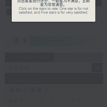
点击星星进行评分：一颗星为不满意，五颗
18:20 - 18:38)
59
星为非常满意。
seconds
Click on the stars to rate: One star is for not
satisfied, and Five stars is for very satisfied.
重温
CATCHUP
05 - 08
2026
01/08/2026
五台小编推介
足本 Full (HKT 18:20 - 18:38)