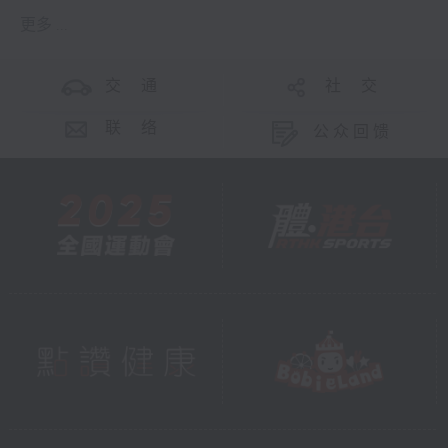
更多 ...
交 通
社 交
联 络
公众回馈