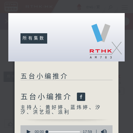
ENG
/
繁
×
全新 RTHK On The Go
取得
一手掌握 RTHK 电台、电视节目
所有集数
X
五台小编推介
所有集数
五台小编推介
电台直播
五台小编推介
主持人：黄好婷、蓝炜婷、汐
汐、洪艺烜、派利
您喜欢这个节目吗?
0
seconds
00:00
17:59