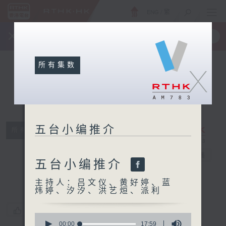
ENG
/
繁
×
全新 RTHK On The Go
取得
一手掌握 RTHK 电台、电视节目
所有集数
X
五台小编推介
所有集数
五台小编推介
电台直播
五台小编推介
主持人：吕文仪、黄好婷、蓝
炜婷、汐汐、洪艺烜、派利
您喜欢这个节目吗?
0
seconds
00:00
17:59