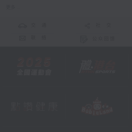
更多 ...
交 通
社 交
联 络
公众回馈