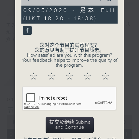
of
简介
GIST
17
09/05/2026 - 足本 Full
minutes,
(HKT 18:20 - 18:38)
59
seconds
主持人：吕文仪、黄好婷、蓝炜婷、汐汐、洪艺
烜、派利
推介五台未来一星期精彩节目内容
您对这个节目的满意程度？
您的意见有助于提升节目质素。
How satisfied are you with this program?
Your feedback helps to improve the quality of
the program.
☆
☆
☆
☆
☆
最新
LATEST
01/08/2026
五台小编推介
0
提交及继续 Submit
seconds
00:00
17:59
and Continue
of
17
01/08/2026 - 足本 Full (HKT
minutes,