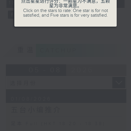
点击星星进行评分：一颗星为不满意，五颗
18:20 - 18:38)
59
星为非常满意。
seconds
Click on the stars to rate: One star is for not
satisfied, and Five stars is for very satisfied.
重温
CATCHUP
05 - 08
2026
01/08/2026
五台小编推介
足本 Full (HKT 18:20 - 18:38)