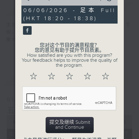
of
简介
GIST
17
06/06/2026 - 足本 Full
minutes,
(HKT 18:20 - 18:38)
59
seconds
主持人：吕文仪、黄好婷、蓝炜婷、汐汐、洪艺
烜、派利
推介五台未来一星期精彩节目内容
您对这个节目的满意程度？
您的意见有助于提升节目质素。
How satisfied are you with this program?
Your feedback helps to improve the quality of
the program.
☆
☆
☆
☆
☆
最新
LATEST
01/08/2026
五台小编推介
0
提交及继续 Submit
seconds
00:00
17:59
and Continue
of
17
01/08/2026 - 足本 Full (HKT
minutes,