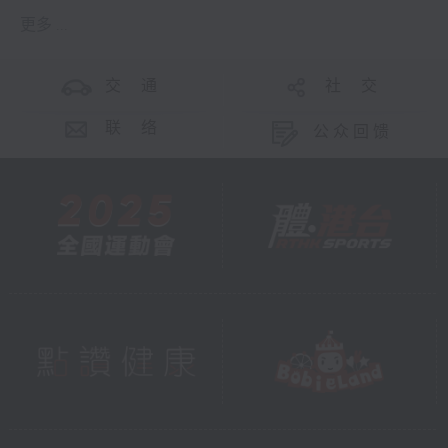
更多 ...
交 通
社 交
联 络
公众回馈