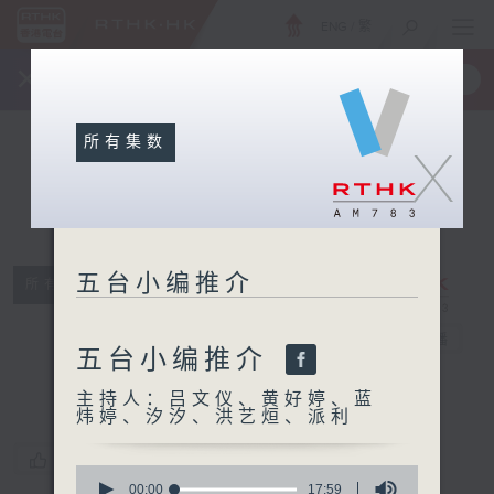
ENG
/
繁
×
全新 RTHK On The Go
取得
一手掌握 RTHK 电台、电视节目
所有集数
X
五台小编推介
所有集数
五台小编推介
电台直播
五台小编推介
主持人：吕文仪、黄好婷、蓝
炜婷、汐汐、洪艺烜、派利
您喜欢这个节目吗?
0
seconds
00:00
17:59