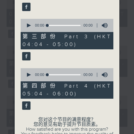
seconds
00:00
3:44:00
of
3
02/08/2026 - 足本 Full (HKT
hours,
0
02:04 - 06:00)
44
seconds
00:00
00:00
minutes,
of
0
0
seconds
第三部份 Part 3 (HKT
seconds
04:04 - 05:00)
0
seconds
00:00
56:10
of
56
第一部份 Part 1 (HKT 02:04 -
minutes,
0
03:00)
10
seconds
00:00
00:00
seconds
of
0
第四部份 Part 4 (HKT
seconds
05:04 - 06:00)
0
seconds
00:00
56:20
of
56
第二部份 Part 2 (HKT 03:04 -
minutes,
您对这个节目的满意程度？
04:00)
20
您的意见有助于提升节目质素。
seconds
How satisfied are you with this program?