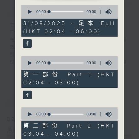
0
简介
GIST
seconds
00:00
00:00
of
0
31/08/2025 - 足本 Full
主持人：-
seconds
(HKT 02:04 - 06:00)
广播剧可谓广播艺术文化的结晶；
由故事情节带动，配以专业播音员的声演与音
效，
引领听众「阅览」一本又一本的空中小説。
0
过往，香港电台制作无数的广播剧，陪伴香港
seconds
00:00
00:00
of
人成长。
更多...
0
第一部份 Part 1 (HKT
从不同年代的广播剧中，可以窥探当时的社会
seconds
02:04 - 03:00)
民生，见证历史的变迁。
《周未午夜场》将会播放历年的经典广播剧，
最新
LATEST
让香港电台文化宝库一一重现！
0
seconds
编导：谈月好
00:00
00:00
02/08/2026
of
监制：张璧贤
0
第二部份 Part 2 (HKT
周末午夜场(与第一台联播)
seconds
03:04 - 04:00)
0