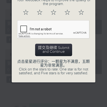
Your feedback helps to improve the quality of
the program.
0
☆
☆
☆
☆
☆
seconds
00:00
56:20
of
56
第三部份 Part 3 (HKT 04:04 -
minutes,
05:00)
20
seconds
提交及继续 Submit
0
and Continue
seconds
00:00
56:10
of
点击星星进行评分：一颗星为不满意，五颗
56
第四部份 Part 4 (HKT 05:04 -
星为非常满意。
minutes,
Click on the stars to rate: One star is for not
06:00)
10
satisfied, and Five stars is for very satisfied.
seconds