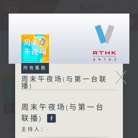
ENG
/
繁
×
全新 RTHK On The Go
取得
一手掌握 RTHK 电台、电视节目
所有集数
X
周末午夜场(与第一台联
播)
周末午夜场(与
第一台联播)
电台直播
周末午夜场(与第一台
所有集数
联播)
您喜欢这个节目吗?
主持人：-