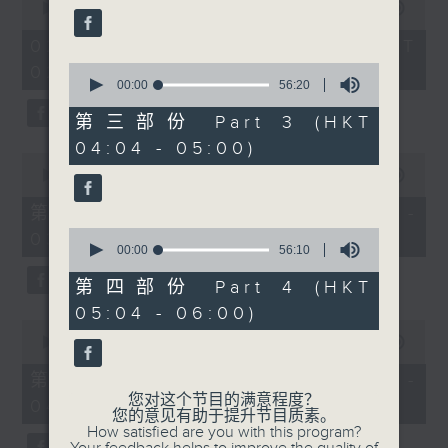
seconds
seconds
00:00
3:44:00
of
3
02/08/2026 - 足本 Full (HKT
hours,
0
02:04 - 06:00)
44
seconds
00:00
56:20
minutes,
of
0
56
seconds
第三部份 Part 3 (HKT
minutes,
04:04 - 05:00)
20
0
seconds
seconds
00:00
56:10
of
56
第一部份 Part 1 (HKT 02:04 -
minutes,
0
03:00)
10
seconds
00:00
56:10
seconds
of
56
第四部份 Part 4 (HKT
minutes,
05:04 - 06:00)
10
0
seconds
seconds
00:00
56:20
of
56
第二部份 Part 2 (HKT 03:04 -
minutes,
您对这个节目的满意程度？
04:00)
20
您的意见有助于提升节目质素。
seconds
How satisfied are you with this program?