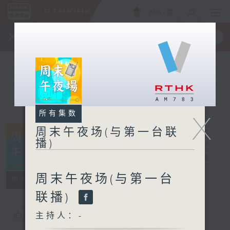
ENG
/
繁
×
全新 RTHK On The Go
取得
一手掌握 RTHK 电台、电视节目
所有集数
X
周末午夜场(与第一台联
播)
周末午夜场(与
第一台联播)
电台直播
周末午夜场(与第一台
所有集数
联播)
您喜欢这个节目吗?
主持人：-