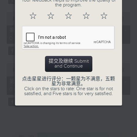
Your feedback helps to improve the quality of
the program.
0
☆
☆
☆
☆
☆
seconds
00:00
56:20
of
56
第三部份 Part 3 (HKT 04:04 -
minutes,
05:00)
20
seconds
提交及继续 Submit
0
and Continue
seconds
00:00
56:10
of
点击星星进行评分：一颗星为不满意，五颗
56
第四部份 Part 4 (HKT 05:04 -
星为非常满意。
minutes,
Click on the stars to rate: One star is for not
06:00)
10
satisfied, and Five stars is for very satisfied.
seconds