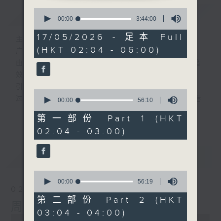
0
简介
GIST
seconds
00:00
3:44:00
of
3
17/05/2026 - 足本 Full
主持人：-
hours,
(HKT 02:04 - 06:00)
44
广播剧可谓广播艺术文化的结晶；
minutes,
由故事情节带动，配以专业播音员的声演与音
0
seconds
效，
引领听众「阅览」一本又一本的空中小説。
0
过往，香港电台制作无数的广播剧，陪伴香港
seconds
00:00
56:10
of
人成长。
更多...
56
第一部份 Part 1 (HKT
从不同年代的广播剧中，可以窥探当时的社会
minutes,
02:04 - 03:00)
10
民生，见证历史的变迁。
seconds
《周未午夜场》将会播放历年的经典广播剧，
最新
LATEST
让香港电台文化宝库一一重现！
0
seconds
编导：谈月好
00:00
56:19
02/08/2026
of
监制：张璧贤
56
第二部份 Part 2 (HKT
周末午夜场(与第一台联播)
minutes,
03:04 - 04:00)
19
0