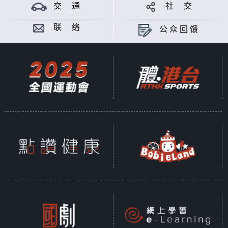
交 通
社 交
联 络
公众回馈