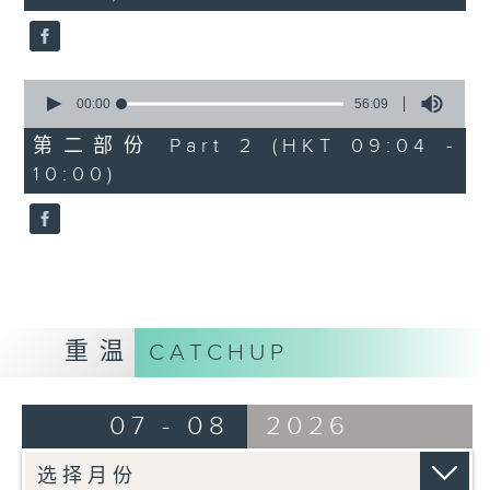
seconds
0
seconds
00:00
56:09
of
56
第二部份 Part 2 (HKT 09:04 -
minutes,
10:00)
9
seconds
重温
CATCHUP
07 - 08
2026