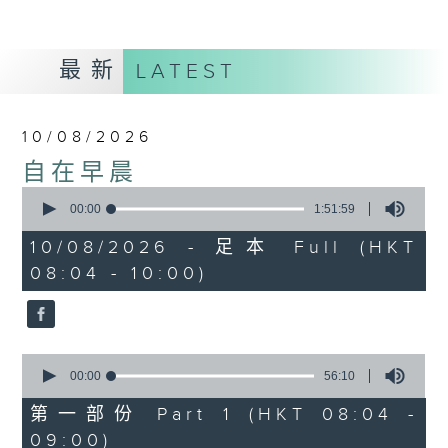
最新
LATEST
10/08/2026
自在早晨
0
seconds
00:00
1:51:59
of
1
10/08/2026 - 足本 Full (HKT
hour,
08:04 - 10:00)
51
minutes,
59
seconds
0
seconds
00:00
56:10
of
56
第一部份 Part 1 (HKT 08:04 -
minutes,
09:00)
10