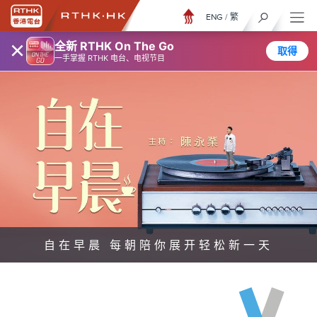
ENG
/
繁
×
全新 RTHK On The Go
取得
一手掌握 RTHK 电台、电视节目
自在早晨 每朝陪你展开轻松新一天