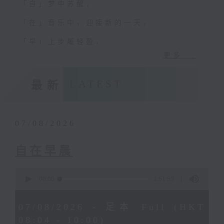
「自」梦中苏醒，
「在」音乐中，迎接新的一天，
「早」上步履轻盈，
更多...
「晨」光伴随，安定心神。
愿你每天有个「自在早晨」。
LATEST
最新
07/08/2026
自在早晨
0
seconds
00:00
1:51:59
of
1
hour,
07/08/2026 - 足本 Full (HKT
51
minutes,
08:04 - 10:00)