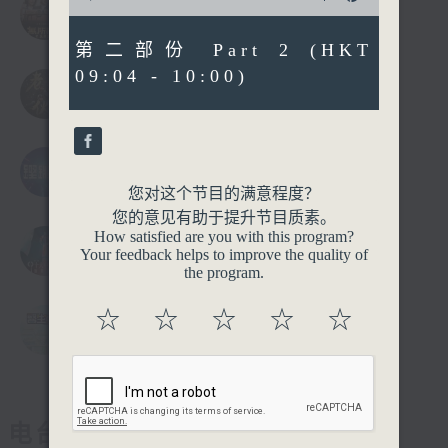
of
无所畏惧之永不放弃
0
seconds
第二部份 Part 2 (HKT
09:04 - 10:00)
老家伙
铿锵集
您对这个节目的满意程度？
您的意见有助于提升节目质素。
How satisfied are you with this program?
第47届十大中文金曲颁奖音乐会
Your feedback helps to improve the quality of
the program.
☆
☆
☆
☆
☆
医生与你
电台