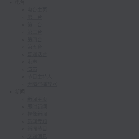
电台
电台主页
第一台
第二台
第三台
第四台
第五台
普通话台
港声
湾声
节目主持人
无障碍播放器
新闻
新闻主页
即时新闻
视像新闻
新闻专题
新闻节目
交通消息