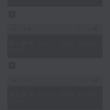
59
seconds
0
seconds
00:00
56:00
of
56
minutes,
第一部份 Part 1 (HKT 08:04 -
0
seconds
09:00)
0
seconds
00:00
00:00
of
0
seconds
第二部份 Part 2 (HKT 09:04 -
10:00)