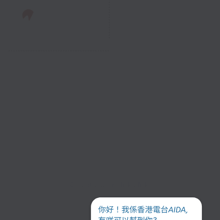
新闻稿
|
招聘
|
招标
|
知识产权告示
|
常见问题
|
私隐政策
|
无障碍播放器
|
其他语言内容
|
© 2026 rthk.hk