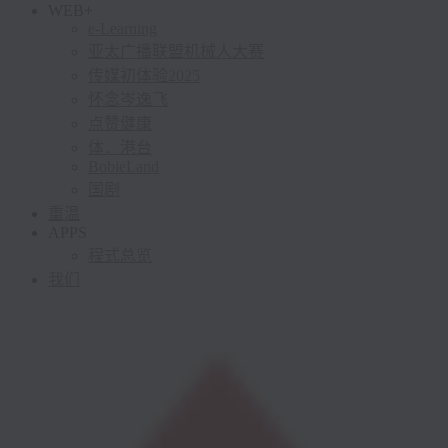
WEB+
e-Learning
亚太广播联盟机械人大赛
传媒初体验2025
怀念岑逸飞
点赞健康
体．港台
BobieLand
国剧
重温
APPS
程式总览
我们