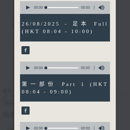
0
seconds
00:00
00:00
of
0
seconds
26/08/2025 - 足本 Full
(HKT 08:04 - 10:00)
0
seconds
00:00
00:00
of
0
seconds
第一部份 Part 1 (HKT
搜寻
08:04 - 09:00)
Search
电视
0
seconds
00:00
00:00