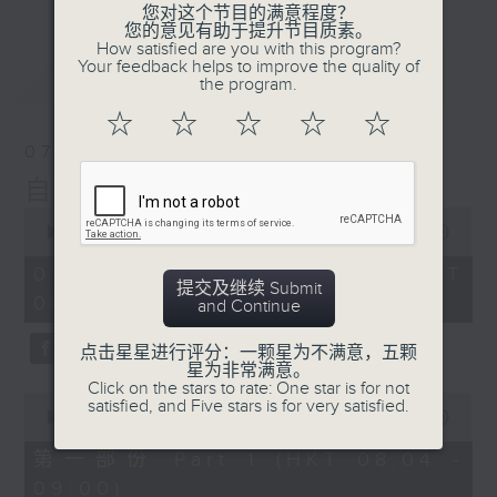
您对这个节目的满意程度？
您的意见有助于提升节目质素。
How satisfied are you with this program?
Your feedback helps to improve the quality of
最新
LATEST
the program.
☆
☆
☆
☆
☆
07/08/2026
自在早晨
0
seconds
00:00
1:51:59
of
1
07/08/2026 - 足本 Full (HKT
hour,
提交及继续 Submit
08:04 - 10:00)
51
and Continue
minutes,
59
点击星星进行评分：一颗星为不满意，五颗
seconds
星为非常满意。
Click on the stars to rate: One star is for not
0
satisfied, and Five stars is for very satisfied.
seconds
00:00
56:00
of
56
第一部份 Part 1 (HKT 08:04 -
minutes,
09:00)
0