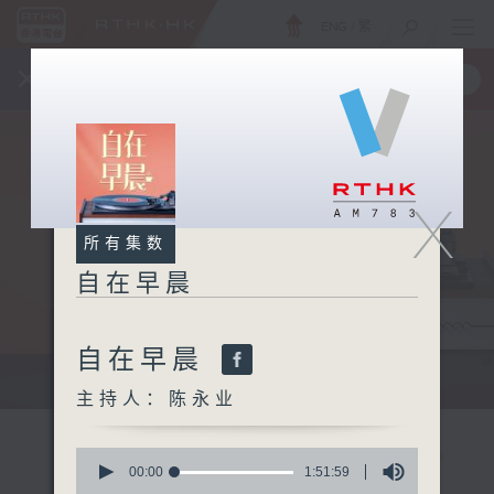
ENG
/
繁
×
全新 RTHK On The Go
取得
一手掌握 RTHK 电台、电视节目
X
所有集数
自在早晨
自在早晨
自在早晨 每朝陪你展开轻松新一天
主持人：陈永业
0
seconds
00:00
1:51:59
of