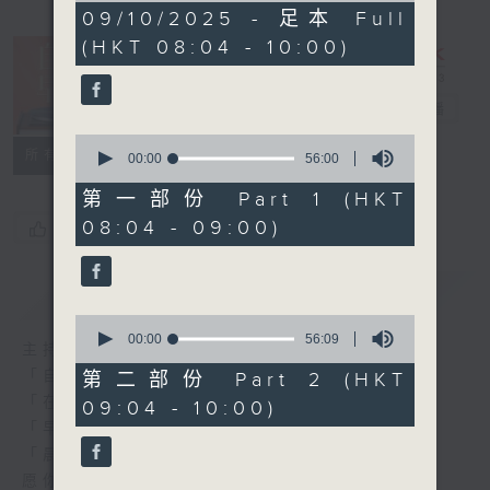
1
09/10/2025 - 足本 Full
hour,
(HKT 08:04 - 10:00)
51
minutes,
59
seconds
自在早晨
电台直播
0
所有集数
seconds
00:00
56:00
of
56
第一部份 Part 1 (HKT
minutes,
08:04 - 09:00)
您喜欢这个节目吗?
0
seconds
简介
GIST
0
seconds
00:00
56:09
主持人：陈永业
of
56
「自」梦中苏醒，
第二部份 Part 2 (HKT
minutes,
「在」音乐中，迎接新的一天，
09:04 - 10:00)
9
seconds
「早」上步履轻盈，
「晨」光伴随，安定心神。
愿你每天有个「自在早晨」。