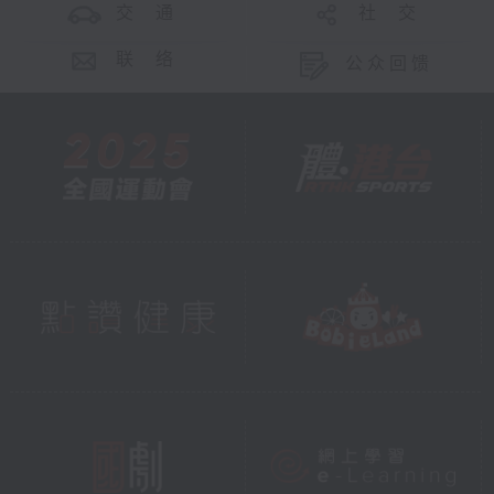
交 通
社 交
联 络
公众回馈