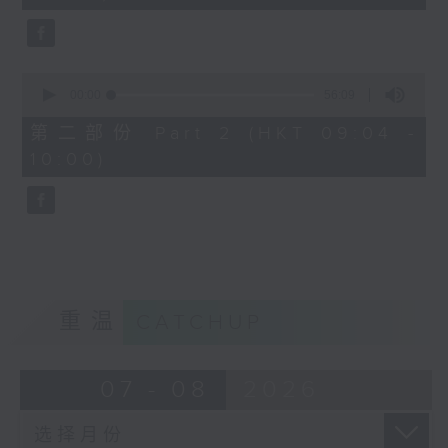
seconds
0
seconds
00:00
56:09
of
56
第二部份 Part 2 (HKT 09:04 -
minutes,
10:00)
9
seconds
重温
CATCHUP
07 - 08
2026