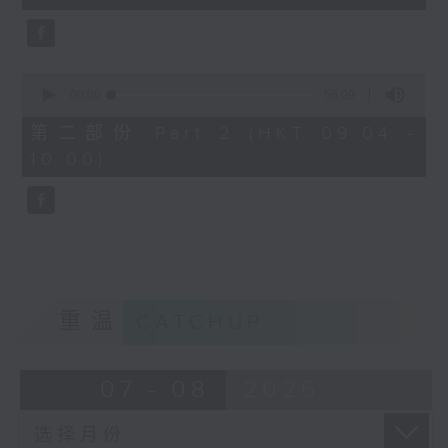
seconds
0
seconds
00:00
56:09
of
56
第二部份 Part 2 (HKT 09:04 -
minutes,
10:00)
9
seconds
重温
CATCHUP
07 - 08
2026