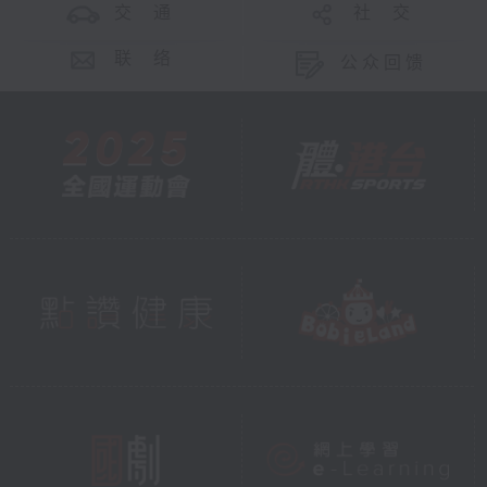
交 通
社 交
联 络
公众回馈