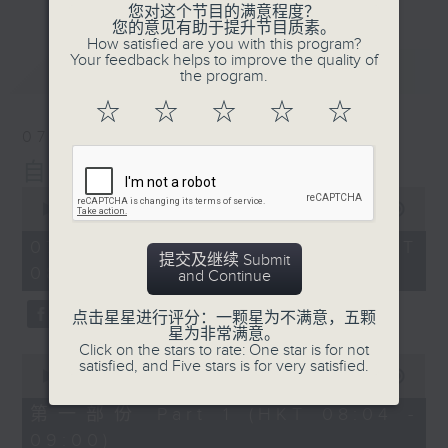
您对这个节目的满意程度？
您的意见有助于提升节目质素。
How satisfied are you with this program?
Your feedback helps to improve the quality of
最新
LATEST
the program.
☆
☆
☆
☆
☆
07/08/2026
自在早晨
0
seconds
00:00
1:51:59
of
1
07/08/2026 - 足本 Full (HKT
hour,
提交及继续 Submit
08:04 - 10:00)
51
and Continue
minutes,
59
点击星星进行评分：一颗星为不满意，五颗
seconds
星为非常满意。
Click on the stars to rate: One star is for not
0
satisfied, and Five stars is for very satisfied.
seconds
00:00
56:00
of
56
第一部份 Part 1 (HKT 08:04 -
minutes,
09:00)
0