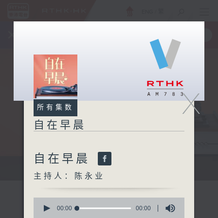
ENG
/
繁
×
全新 RTHK On The Go
取得
一手掌握 RTHK 电台、电视节目
X
所有集数
自在早晨
自在早晨
自在早晨 每朝陪你展开轻松新一天
主持人：陈永业
0
seconds
00:00
00:00
of