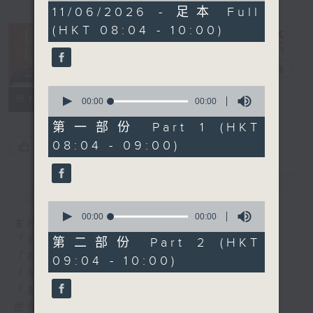
0
11/06/2026 - 足本 Full
seconds
(HKT 08:04 - 10:00)
自在早晨
电台直播
0
所有集数
seconds
00:00
00:00
of
0
第一部份 Part 1 (HKT
seconds
08:04 - 09:00)
您喜欢这个节目吗?
简介
GIST
0
seconds
00:00
00:00
主持人：陈永业
of
0
「自」梦中苏醒，
第二部份 Part 2 (HKT
seconds
「在」音乐中，迎接新的一天，
09:04 - 10:00)
「早」上步履轻盈，
「晨」光伴随，安定心神。
愿你每天有个「自在早晨」。