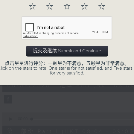
「早」上步履轻盈，
☆
☆
☆
☆
☆
「晨」光伴随，安定心神。
愿你每天有个「自在早晨」。
06/08/2026
提交及继续 Submit and Continue
自在早晨
点击星星进行评分：一颗星为不满意，五颗星为非常满意。
lick on the stars to rate: One star is for not satisfied, and Five stars 
0
for very satisfied.
seconds
00:00
of
1
06/08/2026 - 足本 Full (HKT 08:04
hour,
51
minutes,
59
seconds
Volume
90%
0
seconds
00:00
of
56
第一部份 Part 1 (HKT 08:04 - 09:00
minutes,