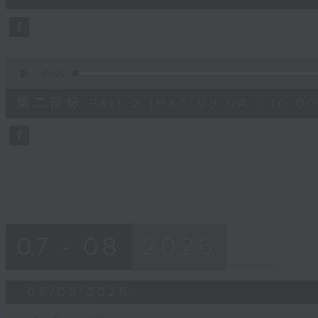
0
seconds
Volume
90%
0
seconds
00:00
of
56
第二部份 Part 2 (HKT 09:04 - 10:00
minutes,
9
seconds
Volume
90%
07 - 08
2026
06/08/2026