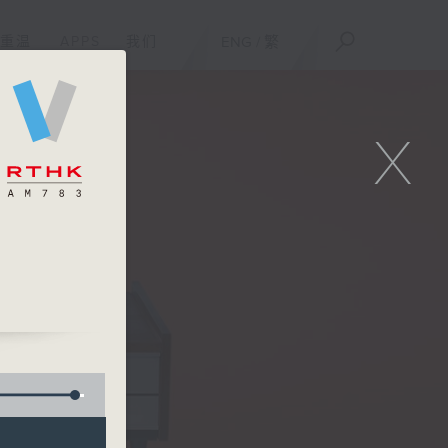
重温
APPS
我们
ENG
/
繁
X