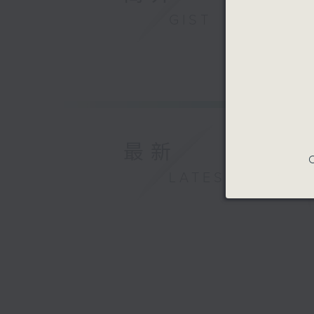
GIST
最新
C
LATEST