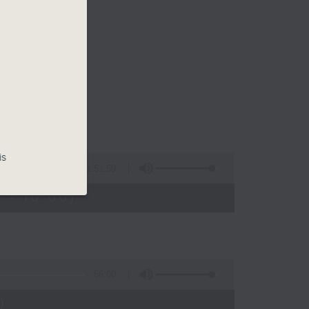
is
1:51:59
 - 10:00)
56:00
)