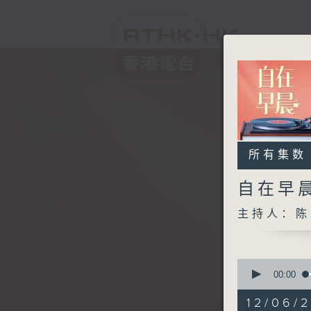
所有集数
自在早
主持人：陈
0
seconds
00:00
of
1
12/06/2
hour,