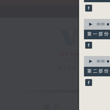
52
minutes,
0
seconds
90%
0
seconds
00:00
of
56
第一部份 P
minutes,
10
seconds
90%
0
seconds
00:00
of
电台直播
56
第二部份 P
minutes,
10
seconds
90%
简介