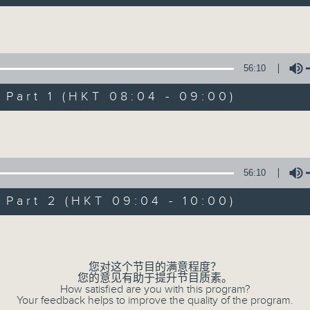
自在早晨 每朝陪你展开轻松新一天
Volume
56:10
art 1 (HKT 08:04 - 09:00)
Volume
自在早晨
所有集数
56:10
art 2 (HKT 09:04 - 10:00)
您喜欢这个节目吗?
Volume
主持人：陈永业
您对这个节目的满意程度？
您的意见有助于提升节目质素。
「自」梦中苏醒，
How satisfied are you with this program?
Your feedback helps to improve the quality of the program.
「在」音乐中，迎接新的一天，