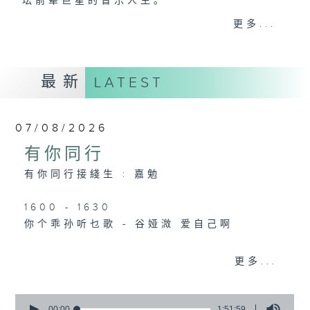
坛前辈巨星的音乐人生。
逢星期三：《有你有健康》有医生带给你健康
更多...
资讯。
逢星期四：《金句王》既幽默又啜核。
逢星期五：《你个乖孙听乜歌》邀请新进歌手
最新
LATEST
介绍新音乐作品，助听众了解流行音乐。
李仁杰主持星期一和二，梁学曦主持星期三，
07/08/2026
吕文仪主持星期四，黄好婷主持星期五。
有你同行
有你同行接綫生 : 嘉勉
1600 - 1630
你个乖孙听乜歌 - 谷娅溦 爱自己啊
更多...
1630 - 1750 接听听众电话时段
请致电 1872312
0
seconds
00:00
1:51:59