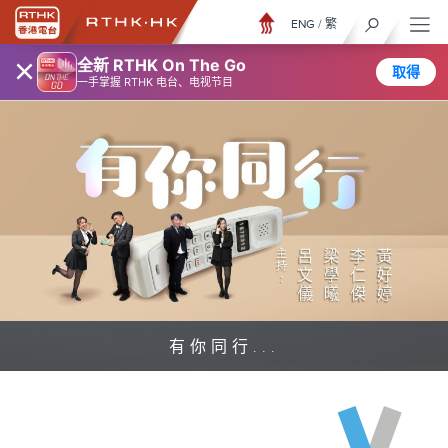
ENG
/
繁
×
全新 RTHK On The Go
取得
一手掌握 RTHK 电台、电视节目
有你同行...