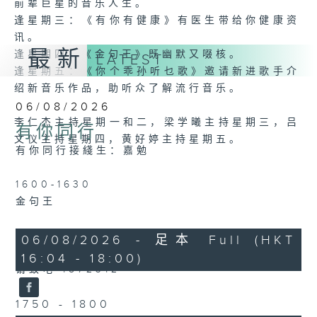
前辈巨星的音乐人生。
逢星期三：《有你有健康》有医生带给你健康资
讯。
最新
逢星期四：《金句王》既幽默又啜核。
LATEST
逢星期五：《你个乖孙听乜歌》邀请新进歌手介
绍新音乐作品，助听众了解流行音乐。
06/08/2026
李仁杰主持星期一和二，梁学曦主持星期三，吕
有你同行
文仪主持星期四，黄好婷主持星期五。
有你同行接綫生：嘉勉
1600-1630
金句王
1630 - 1750
06/08/2026 - 足本 Full (HKT
接听听众电话时段
16:04 - 18:00)
请致电 1872312
1750 - 1800