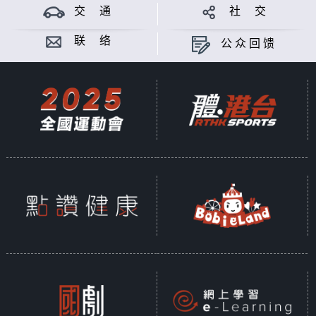
交 通
社 交
联 络
公众回馈