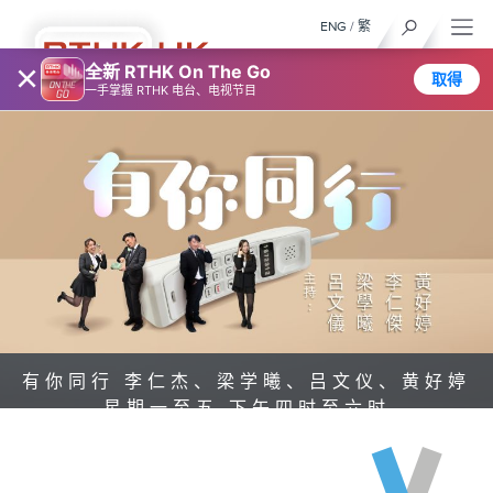
ENG
/
繁
×
全新 RTHK On The Go
取得
一手掌握 RTHK 电台、电视节目
有你同行 李仁杰、梁学曦、吕文仪、黄好婷
星期一至五 下午四时至六时