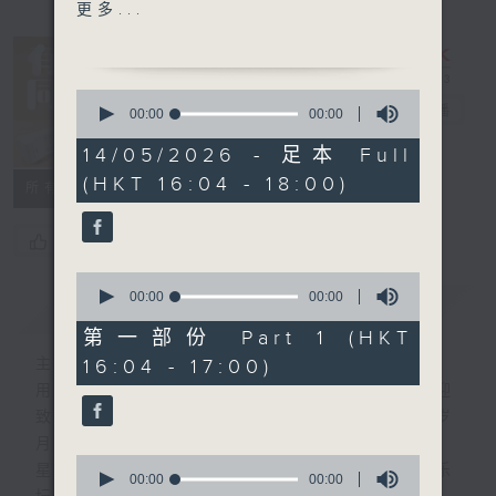
1600-1630
更多...
金句王
1630 - 1750
0
接听听众电话时段
有你同行
电台直播
seconds
00:00
00:00
of
请致电 1872312
0
14/05/2026 - 足本 Full
FACEBOOK
联络
seconds
(HKT 16:04 - 18:00)
1750 - 1800
所有集数
流行的岁月
卢冠廷 - 微微夜雨中
您喜欢这个节目吗?
0
seconds
00:00
00:00
简介
GIST
of
0
第一部份 Part 1 (HKT
seconds
16:04 - 17:00)
主持人：吕文仪
用心挑选经典金曲，细心聆听你的故事，欢迎
致电1872312，与你一齐创造属于我们的岁
月留声。
0
星期一至五：《流行的岁月经典重现》重温乐
seconds
00:00
00:00