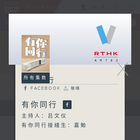
ENG
/
繁
×
全新 RTHK On The Go
取得
一手掌握 RTHK 电台、电视节目
X
所有集数
有你同行
FACEBOOK
联络
有你同行
有你同行...
主持人：吕文仪
有你同行接綫生：嘉勉