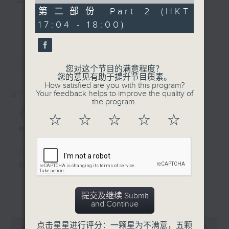
of
坛前辈巨星的音乐人生。
0
第二部份 Part 2 (HKT
逢星期三：《有你有健康》有医生带给你健康
seconds
更多...
17:04 - 18:00)
资讯。
逢星期四：《金句王》既幽默又啜核。
逢星期五：《你个乖孙听乜歌》邀请新进歌手
最新
LATEST
介绍新音乐作品，助听众了解流行音乐。
您对这个节目的满意程度？
您的意见有助于提升节目质素。
How satisfied are you with this program?
李仁杰主持星期一和二，梁学曦主持星期三，
Your feedback helps to improve the quality of
07/08/2026
吕文仪主持星期四，黄好婷主持星期五。
the program.
有你同行
☆
☆
☆
☆
☆
有你同行接綫生 : 嘉勉
1600 - 1630
你个乖孙听乜歌 - 谷娅溦 爱自己啊
更多...
提交及继续 Submit
1630 - 1750 接听听众电话时段
and Continue
请致电 1872312
0
点击星星进行评分：一颗星为不满意，五颗
seconds
00:00
1:51:59