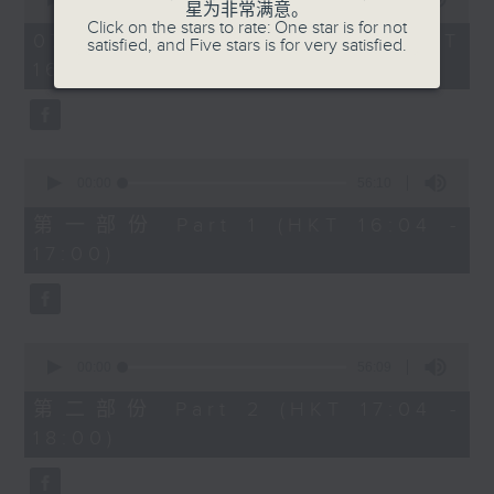
星为非常满意。
of
1750 - 1800
Click on the stars to rate: One star is for not
1
07/08/2026 - 足本 Full (HKT
satisfied, and Five stars is for very satisfied.
hour,
流行的岁月
16:04 - 18:00)
51
minutes,
陈洁灵
59
seconds
星星月亮太阳
0
seconds
00:00
56:10
of
56
第一部份 Part 1 (HKT 16:04 -
minutes,
17:00)
10
seconds
0
seconds
00:00
56:09
of
56
第二部份 Part 2 (HKT 17:04 -
minutes,
18:00)
9
seconds