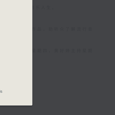
坛前辈巨星的音乐人生。
资讯。
手介绍新音乐作品，助听众了解流行音
，吕文仪主持星期四，黄好婷主持星期
is