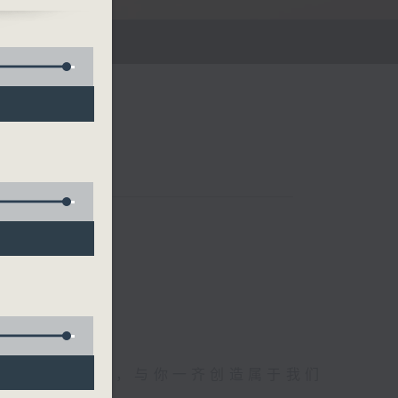
午四时至六时
电1872312，与你一齐创造属于我们