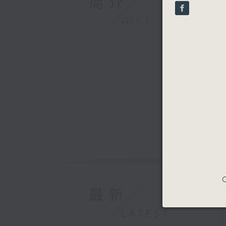
简介
seconds
90%
GIST
C
最新
LATEST