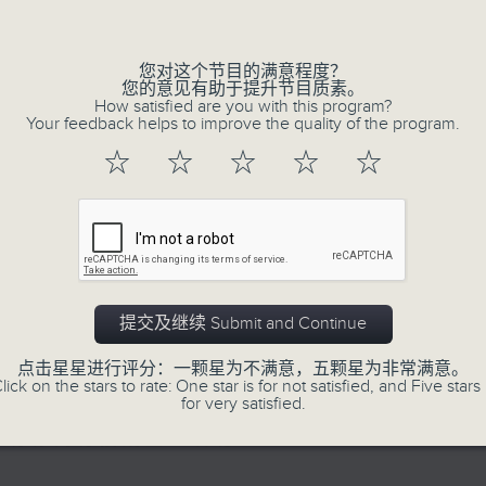
的岁月留声。
Volume
星期一至五：《流行的岁月经典重现》重温乐
逢星期三：《有你有健康》有医生带给你健康
您对这个节目的满意程度？
您的意见有助于提升节目质素。
逢星期四：《金句王》既幽默又啜核。
How satisfied are you with this program?
Your feedback helps to improve the quality of the program.
逢星期五：《你个乖孙听乜歌》邀请新进歌
乐。
☆
☆
☆
☆
☆
李仁杰主持星期一和二，梁学曦主持星期三
五。
提交及继续 Submit and Continue
05/08/2026
点击星星进行评分：一颗星为不满意，五颗星为非常满意。
lick on the stars to rate: One star is for not satisfied, and Five stars 
for very satisfied.
有你同行
有你同行接綫生：玫瑰