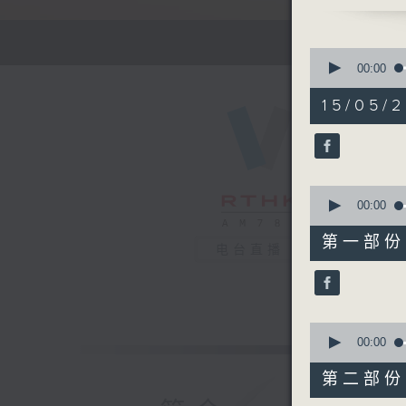
接听听众电
请致电 18
有你同行 
0
seconds
00:00
of
1745 - 1
1
15/05/2
流行的岁月
hour,
51
卢冠廷 - 
minutes,
59
seconds
90%
0
seconds
00:00
of
56
第一部份 P
minutes,
电台直播
10
seconds
90%
0
seconds
00:00
of
56
第二部份 P
minutes,
9