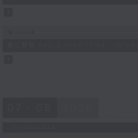
minutes,
0
seconds
Volume
90%
0
seconds
00:00
of
56
第二部份 Part 2 (HKT 17:04 - 18:00
minutes,
9
seconds
Volume
90%
07 - 08
2026
05/08/2026