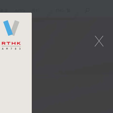
重温
APPS
我们
ENG
/
繁
X