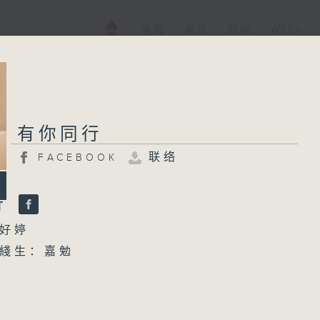
电视
电台
新闻
WEB+
有你同行
联络
FACEBOOK
行
好婷
綫生：嘉勉
 1700 你个乖孙听乜歌 - 青兰 汤盈
5