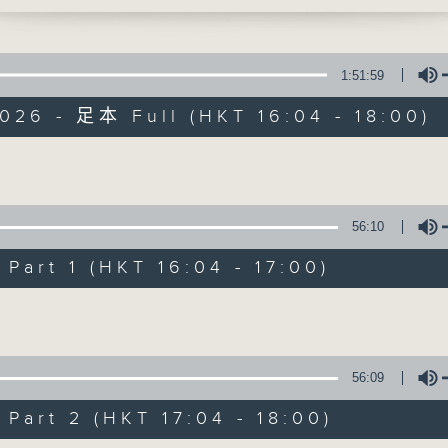
话时段
72312
李仁杰、梁学曦、吕文仪、黄好婷 星期一至五 下
1:51:59
800
026 - 足本 Full (HKT 16:04 - 18:00)
夜风里
Volume
有你同行
56:10
FACEBOOK
联络
art 1 (HKT 16:04 - 17:00)
所有集数
Volume
您喜欢这个节目吗?
56:09
主持人：黄好婷
art 2 (HKT 17:04 - 18:00)
用心挑选经典金曲，细心聆听你的故事，欢迎致