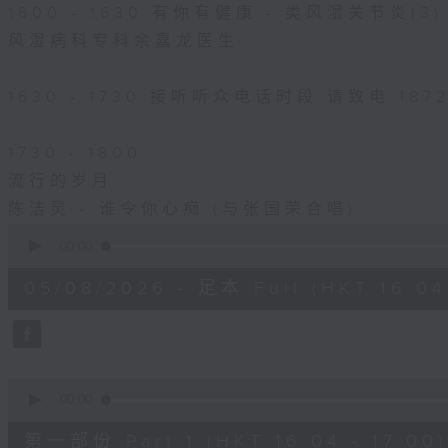
1600 - 1630 有你有健康 - 类风湿关节炎(3)
风湿病科专科余嘉龙医生
1630 - 1730 接听听众电话时段 请致电 1872
1730 - 1800
流行的岁月
陈洁灵 - 谁令你心痴 (与张国荣合唱)
0
seconds
00:00
of
1
05/08/2026 - 足本 Full (HKT 16:04 
hour,
51
minutes,
59
seconds
Volume
90%
0
seconds
00:00
of
56
第一部份 Part 1 (HKT 16:04 - 17:00)