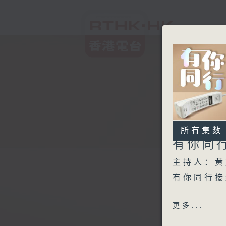
所有集数
有你同
主持人：黄
有你同行接
1640 -
更多...
1700-174