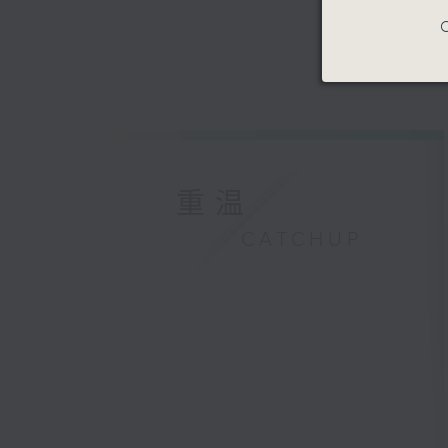
C
重温
CATCHUP