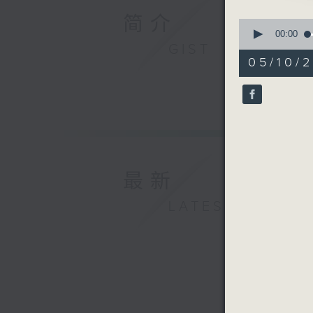
简介
0
seconds
00:00
of
GIST
56
05/10/2
minutes,
0
seconds
90%
最新
LATEST