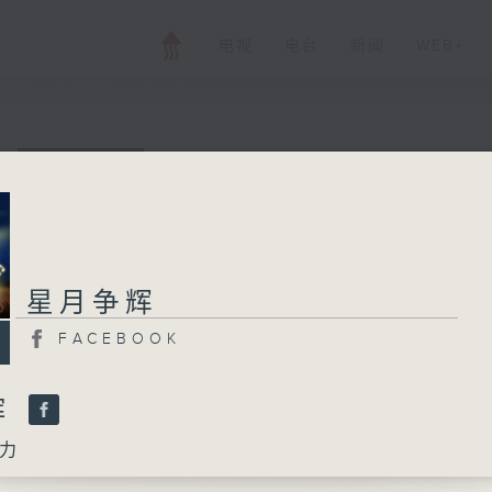
电视
电台
新闻
WEB+
星月争辉
FACEBOOK
星月争辉
所有集数
FACEBOOK
您喜欢这个节目吗?
辉
力
主持人：艾力