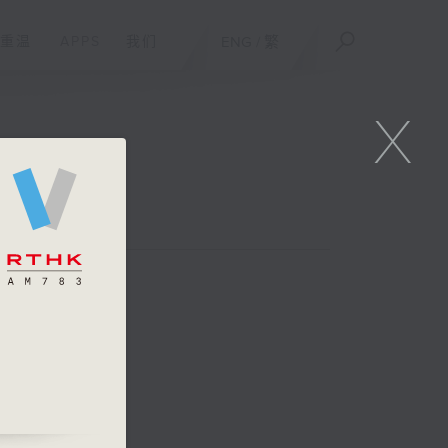
重温
APPS
我们
ENG
/
繁
X