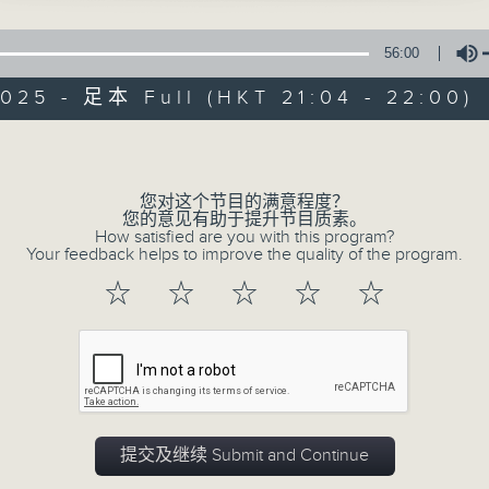
经典国语金曲，陪伴你渡过春风沈醉的晚上。
星期日晚上九时至十时，主持人艾力，以老歌
56:00
025 - 足本 Full (HKT 21:04 - 22:00)
Volume
您对这个节目的满意程度？
02/08/2026
您的意见有助于提升节目质素。
How satisfied are you with this program?
Your feedback helps to improve the quality of the program.
星月争辉
☆
☆
☆
☆
☆
0
seconds
00:00
of
55
02/08/2026 - 足本 Full (HKT 21:04
minutes,
59
seconds
Volume
90%
提交及继续 Submit and Continue