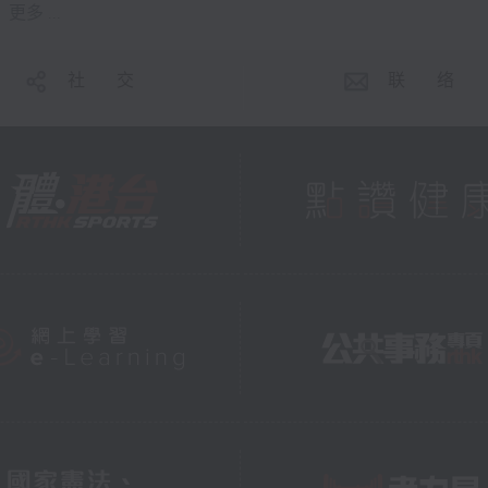
更多 ...
社 交
联 络