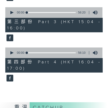
2. 「桃花缘」
由 梁兆明、蒋文端 主唱
0
seconds
00:00
56:20
of
56
第三部份 Part 3 (HKT 15:04 -
3.「十奏严嵩之写表 」
minutes,
16:00)
20
seconds
由 麦炳荣、凤凰女 主唱
4.「一代天娇 」
0
seconds
00:00
56:10
由 红线女 主唱
of
56
第四部份 Part 4 (HKT 16:04 -
minutes,
17:00)
10
5.「西施之五湖泛舟」
seconds
由 林锦堂、南凤 主唱
6.「长城恨 」
由 龙贯天、何杜瑞卿 主唱
重温
CATCHUP