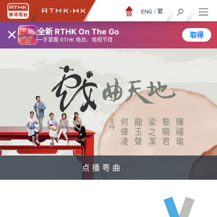
ENG
/
繁
×
全新 RTHK On The Go
取得
一手掌握 RTHK 电台、电视节目
点播粤曲...