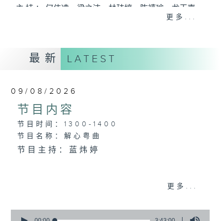
主 持 ： 何伟凌、梁之洁、林玮婷、陈禧瑜、龙玉声、
更多...
黎晓君、蓝炜婷、吴立熙
最新
《戏曲天地》以播放粤曲、粤剧为主，逢星期一、
LATEST
三、五，开放1872312点唱热线，欢迎听众点播粤曲；
星期二及星期六的「金装粤剧」则播放长篇粤剧，精
09/08/2026
挑细选各种版本播出，如红伶的演出版、港台的珍藏
节目内容
及原装正版等；同时亦制作多元化特辑，访问梨园、
节目时间：1300-1400
节目名称：解心粤曲
曲艺及音乐界专业人士，邀请他们参与制作特备节目
节目主持：蓝炜婷
及报导本港、国内及海外戏曲界的活动等等，式式俱
备。此外，更提供听众与各大红伶透过电话、现场接
1.「残梦」
更多...
触及学习的机会，使各戏迷能亲自体会红伶做功的难
由 朱秀英 主唱
度和提高欣赏水平。
0
seconds
00:00
3:43:00