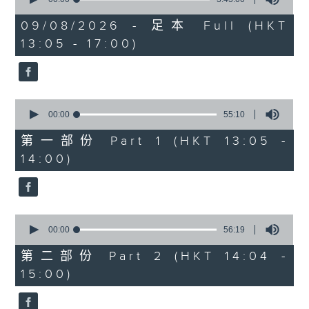
of
2. 「唔嫁」
3
09/08/2026 - 足本 Full (HKT
hours,
由 黄千岁、芳艳芬 主唱
13:05 - 17:00)
43
minutes,
0
seconds
3. 「 卖油郎」
0
由 李海泉、陈露薇 唱
seconds
00:00
55:10
of
55
第一部份 Part 1 (HKT 13:05 -
minutes,
节目时间：1400-1700
14:00)
10
seconds
节目名称：粤曲会知音
节目主持：蓝炜婷
0
seconds
00:00
56:19
of
1.「南唐春梦」
56
第二部份 Part 2 (HKT 14:04 -
minutes,
由 邓碧云、李宝莹 主唱
15:00)
19
seconds