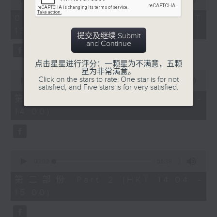
of
2
07/08/2026 - 足本 Full (HKT
hours,
13:05 - 16:00)
47
提交及继续 Submit
minutes,
节目时间：1400-1600
and Continue
0
seconds
节目名称：锣鼓响 想点就点
点击星星进行评分：一颗星为不满意，五颗
星为非常满意。
0
节目主持：梁之洁、黎晓君
Click on the stars to rate: One star is for not
seconds
00:00
55:10
satisfied, and Five stars is for very satisfied.
of
听众热线：1872312
55
第一部份 Part 1 (HKT 13:05 -
minutes,
14:00)
10
seconds
1.「春满人间喜满堂(上)」
0
由 何非凡、芳艳芬 主唱
seconds
00:00
56:19
of
56
第二部份 Part 2 (HKT 14:04 -
minutes,
15:00)
19
seconds
2.「洛水神仙之私会」