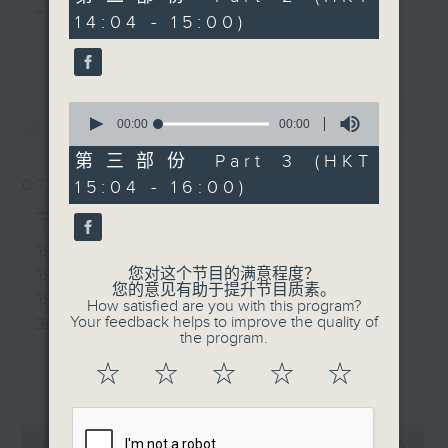
由 陈宝珠、李居安 主唱
seconds
主 持 ： 何伟凌、梁之洁、林玮婷、陈禧瑜、龙玉声、
14:04 - 15:00)
更多...
黎晓君、蓝炜婷、吴立熙
3.「断桥产子」
由 文千岁、李宝莹、尹飞
0
最新
《戏曲天地》以播放粤曲、粤剧为主，逢星期一、
LATEST
seconds
00:00
00:00
燕 主唱
of
三、五，开放1872312点唱热线，欢迎听众点播粤曲；
0
第三部份 Part 3 (HKT
seconds
星期二及星期六的「金装粤剧」则播放长篇粤剧，精
07/08/2026
15:04 - 16:00)
4.「金石缘」
挑细选各种版本播出，如红伶的演出版、港台的珍藏
节目内容
由 何华栈、蒋文端 主
唱
及原装正版等；同时亦制作多元化特辑，访问梨园、
节目时间：1300-1330
您对这个节目的满意程度？
节目名称：名师出高徒
曲艺及音乐界专业人士，邀请他们参与制作特备节目
您的意见有助于提升节目质素。
节目主持：高润鸿、蓝炜婷
How satisfied are you with this program?
及报导本港、国内及海外戏曲界的活动等等，式式俱
Your feedback helps to improve the quality of
主题：月半残时,二王初起
the program.
备。此外，更提供听众与各大红伶透过电话、现场接
☆
☆
☆
☆
☆
更多...
触及学习的机会，使各戏迷能亲自体会红伶做功的难
节目时间：1330-1400
度和提高欣赏水平。
节目名称：锣鼓新天地(重播)
0
节目主持：梁汉威
seconds
00:00
2:47:00