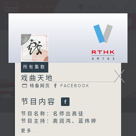
ENG
/
繁
×
全新 RTHK On The Go
取得
一手掌握 RTHK 电台、电视节目
所有集数
X
戏曲天地
特备网页
FACEBOOK
节目内容
点播粤曲...
节目名称：名师出高徒
节目主持：高润鸿、蓝炜婷
主题：打赢唱梆子!
更多...