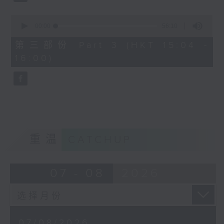
由 文千岁、邓碧云 主唱
0
seconds
00:00
56:10
of
56
第三部份 Part 3 (HKT 15:04 -
minutes,
节目时间：1500-1600
16:00)
10
seconds
节目名称：梨园多声道
节目主持：梁之洁、黎晓君
嘉宾：龙贯天
重温
CATCHUP
07 - 08
2026
07/08/2026