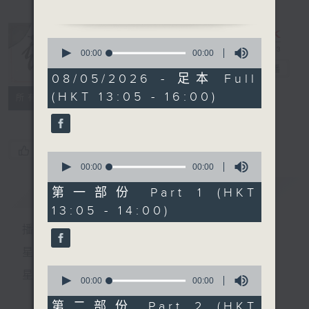
节目时间：1330-1400
0
节目名称：锣鼓新天地(重播)
seconds
00:00
00:00
of
节目主持：梁汉威
戏曲天地
电台直播
0
08/05/2026 - 足本 Full
seconds
(HKT 13:05 - 16:00)
特备网页
FACEBOOK
所有集数
节目时间：1400-1600
节目名称：锣鼓响 想点就点
节目主持：梁之洁、黎晓君
您喜欢这个节目吗?
0
听众热线：1872312
seconds
00:00
00:00
of
0
简介
GIST
第一部份 Part 1 (HKT
seconds
13:05 - 14:00)
1.「苏小妹三难新郎」
播 出 时 间 ：
由 罗家宝、吴美英 主
唱
星 期 一 至 六：下 午 一 时 至 四 时
0
星 期 日：下 午 一 时 至 五 时
seconds
00:00
00:00
of
2.「红了樱桃碎了心」
0
第二部份 Part 2 (HKT