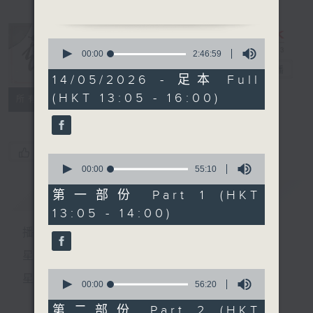
1. 「董小宛」
由 芳艳芬主唱
0
seconds
00:00
2:46:59
of
2.「仙姬送子」
戏曲天地
电台直播
2
14/05/2026 - 足本 Full
由 梁汉威、王超群 主唱
hours,
(HKT 13:05 - 16:00)
46
特备网页
FACEBOOK
所有集数
minutes,
3.「洛神之梦会」
59
seconds
由 罗家英、李宝莹 主唱
您喜欢这个节目吗?
0
4.「梦会太湖」
seconds
00:00
55:10
of
由 吴仟峰、梁少芯主唱
55
简介
GIST
第一部份 Part 1 (HKT
minutes,
13:05 - 14:00)
10
节目时间：1500-1600
seconds
播 出 时 间 ：
节目名称：两代同场说戏台
节目主持：何伟凌、龙玉声
星 期 一 至 六：下 午 一 时 至 四 时
0
星 期 日：下 午 一 时 至 五 时
1. 「孟姜女寻夫」
seconds
00:00
56:20
of
由 黎骏声、杨丽红 主唱
56
第二部份 Part 2 (HKT