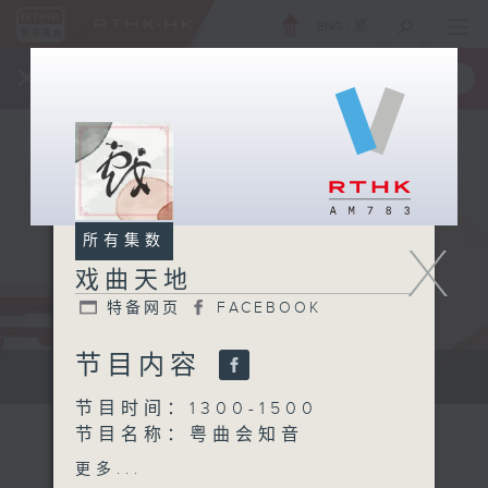
ENG
/
繁
×
全新 RTHK On The Go
取得
一手掌握 RTHK 电台、电视节目
所有集数
X
戏曲天地
特备网页
FACEBOOK
节目内容
点播粤曲...
节目时间：1300-1500
节目名称：粤曲会知音
节目主持：何伟凌、龙玉声
更多...