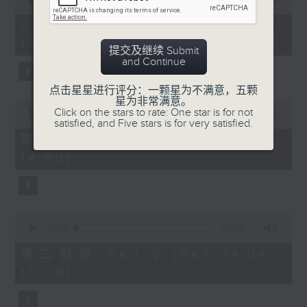
of
2
07/08/2026 - 足本 Full (HKT
hours,
13:05 - 16:00)
47
提交及继续 Submit
minutes,
节目时间：1400-1600
and Continue
0
seconds
节目名称：锣鼓响 想点就点
点击星星进行评分：一颗星为不满意，五颗
星为非常满意。
0
节目主持：梁之洁、黎晓君
Click on the stars to rate: One star is for not
seconds
00:00
55:10
satisfied, and Five stars is for very satisfied.
of
听众热线：1872312
55
第一部份 Part 1 (HKT 13:05 -
minutes,
14:00)
10
seconds
1.「春满人间喜满堂(上)」
0
由 何非凡、芳艳芬 主唱
seconds
00:00
56:19
of
56
第二部份 Part 2 (HKT 14:04 -
minutes,
15:00)
19
seconds
2.「洛水神仙之私会」