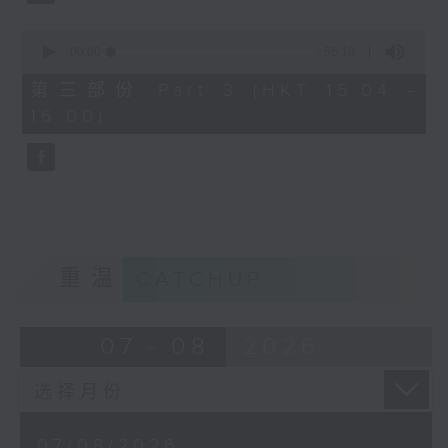
由 文千岁、邓碧云 主唱
0
seconds
00:00
56:10
of
56
第三部份 Part 3 (HKT 15:04 -
minutes,
节目时间：1500-1600
16:00)
10
seconds
节目名称：梨园多声道
节目主持：梁之洁、黎晓君
嘉宾：龙贯天
重温
CATCHUP
07 - 08
2026
07/08/2026