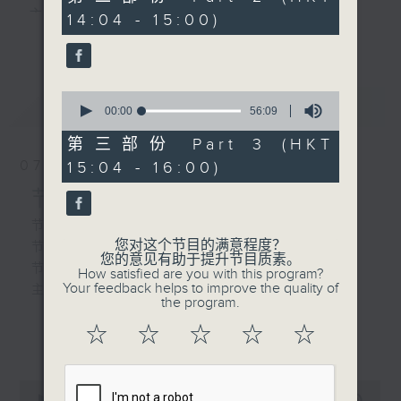
minutes,
主 持 ： 何伟凌、梁之洁、林玮婷、陈禧瑜、龙玉声、
14:04 - 15:00)
20
2.「丁山打雁」
更多...
seconds
黎晓君、蓝炜婷、吴立熙
由 新剑郎 主唱
0
最新
《戏曲天地》以播放粤曲、粤剧为主，逢星期一、
LATEST
seconds
00:00
56:09
of
三、五，开放1872312点唱热线，欢迎听众点播粤曲；
56
第三部份 Part 3 (HKT
minutes,
星期二及星期六的「金装粤剧」则播放长篇粤剧，精
07/08/2026
15:04 - 16:00)
9
seconds
挑细选各种版本播出，如红伶的演出版、港台的珍藏
节目内容
及原装正版等；同时亦制作多元化特辑，访问梨园、
节目时间：1300-1330
您对这个节目的满意程度？
节目名称：名师出高徒
曲艺及音乐界专业人士，邀请他们参与制作特备节目
您的意见有助于提升节目质素。
节目主持：高润鸿、蓝炜婷
How satisfied are you with this program?
及报导本港、国内及海外戏曲界的活动等等，式式俱
Your feedback helps to improve the quality of
主题：月半残时,二王初起
the program.
备。此外，更提供听众与各大红伶透过电话、现场接
☆
☆
☆
☆
☆
更多...
触及学习的机会，使各戏迷能亲自体会红伶做功的难
节目时间：1330-1400
度和提高欣赏水平。
节目名称：锣鼓新天地(重播)
0
节目主持：梁汉威
seconds
00:00
2:47:00