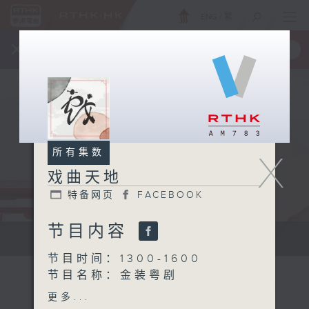
ENG
/
繁
×
全新 RTHK On The Go
取得
一手掌握 RTHK 电台、电视节目
所有集数
X
戏曲天地
特备网页
FACEBOOK
节目内容
点播粤曲...
节目时间：1300-1600
节目名称：金装粤剧
节目主持：黎晓君、陈禧瑜
更多...