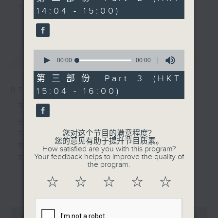
seconds
主 持 ： 何伟凌、梁之洁、林玮婷、陈禧瑜、龙玉声、
14:04 - 15:00)
更多...
黎晓君、蓝炜婷、吴立熙
0
最新
《戏曲天地》以播放粤曲、粤剧为主，逢星期一、
LATEST
seconds
00:00
00:00
of
三、五，开放1872312点唱热线，欢迎听众点播粤曲；
0
第三部份 Part 3 (HKT
seconds
星期二及星期六的「金装粤剧」则播放长篇粤剧，精
07/08/2026
15:04 - 16:00)
挑细选各种版本播出，如红伶的演出版、港台的珍藏
节目内容
及原装正版等；同时亦制作多元化特辑，访问梨园、
节目时间：1300-1330
您对这个节目的满意程度？
节目名称：名师出高徒
曲艺及音乐界专业人士，邀请他们参与制作特备节目
您的意见有助于提升节目质素。
节目主持：高润鸿、蓝炜婷
How satisfied are you with this program?
及报导本港、国内及海外戏曲界的活动等等，式式俱
Your feedback helps to improve the quality of
主题：月半残时,二王初起
the program.
备。此外，更提供听众与各大红伶透过电话、现场接
☆
☆
☆
☆
☆
更多...
触及学习的机会，使各戏迷能亲自体会红伶做功的难
节目时间：1330-1400
度和提高欣赏水平。
节目名称：锣鼓新天地(重播)
0
节目主持：梁汉威
seconds
00:00
2:47:00