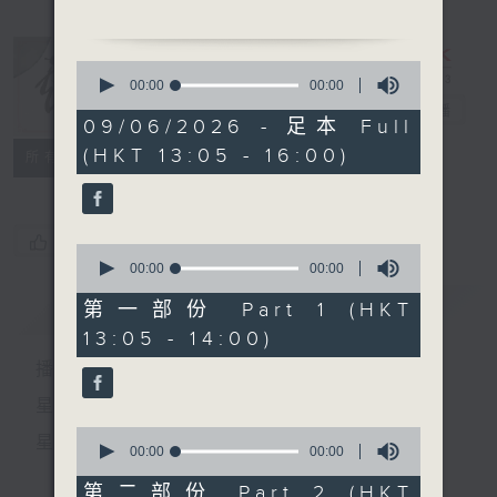
「醉打金枝 」
由 黎文所、郑帼宝、小甘
0
罗、何燕玲、温泉、周志
seconds
00:00
00:00
of
坚 主唱
戏曲天地
电台直播
0
09/06/2026 - 足本 Full
粤曲:
seconds
(HKT 13:05 - 16:00)
特备网页
FACEBOOK
1.「赵氏孤儿 」
所有集数
由 李龙、尹飞燕主唱
2.「燕子笺 」
您喜欢这个节目吗?
0
由 严淑芳 主唱
seconds
00:00
00:00
of
0
简介
GIST
第一部份 Part 1 (HKT
seconds
13:05 - 14:00)
播 出 时 间 ：
星 期 一 至 六：下 午 一 时 至 四 时
0
星 期 日：下 午 一 时 至 五 时
seconds
00:00
00:00
of
0
第二部份 Part 2 (HKT