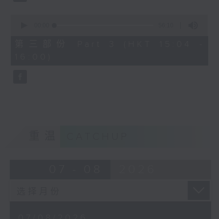
由 文千岁、邓碧云 主唱
0
seconds
00:00
56:10
of
56
第三部份 Part 3 (HKT 15:04 -
minutes,
节目时间：1500-1600
16:00)
10
seconds
节目名称：梨园多声道
节目主持：梁之洁、黎晓君
嘉宾：龙贯天
重温
CATCHUP
07 - 08
2026
07/08/2026