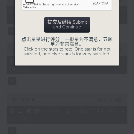
of
2
07/08/2026 - 足本 Full (HKT
hours,
13:05 - 16:00)
47
提交及继续 Submit
minutes,
节目时间：1400-1600
and Continue
0
seconds
节目名称：锣鼓响 想点就点
点击星星进行评分：一颗星为不满意，五颗
星为非常满意。
0
节目主持：梁之洁、黎晓君
Click on the stars to rate: One star is for not
seconds
00:00
55:10
satisfied, and Five stars is for very satisfied.
of
听众热线：1872312
55
第一部份 Part 1 (HKT 13:05 -
minutes,
14:00)
10
seconds
1.「春满人间喜满堂(上)」
0
由 何非凡、芳艳芬 主唱
seconds
00:00
56:19
of
56
第二部份 Part 2 (HKT 14:04 -
minutes,
15:00)
19
seconds
2.「洛水神仙之私会」