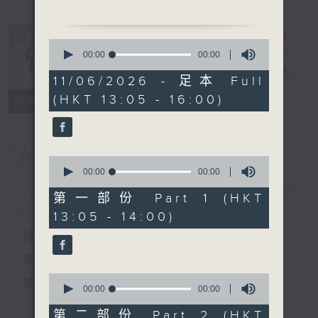
1. 「梦觉红楼」
由 罗家英 主唱
0
seconds
00:00
00:00
of
2.「黛玉归天」
戏曲天地
电台直播
0
11/06/2026 - 足本 Full
由 钟丽蓉 主唱
seconds
(HKT 13:05 - 16:00)
特备网页
FACEBOOK
所有集数
3.「包公审郭槐」
由 靓次伯、白瑛、刘善初
主唱
您喜欢这个节目吗?
0
seconds
00:00
00:00
of
节目时间：1500-1600
0
简介
GIST
第一部份 Part 1 (HKT
节目名称：两代同场说戏台
seconds
13:05 - 14:00)
节目主持：何伟凌、龙玉声
播 出 时 间 ：
1.「情僧偷到潇湘馆」
星 期 一 至 六：下 午 一 时 至 四 时
由 吴仟峰 主唱
0
星 期 日：下 午 一 时 至 五 时
seconds
00:00
00:00
of
2.「魂梦绕山河」
0
第二部份 Part 2 (HKT