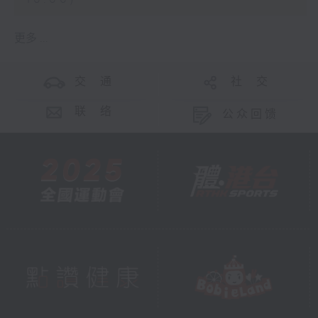
更多 ...
交 通
社 交
联 络
公众回馈