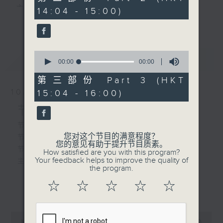
由 文千岁、梁少芯 主唱
seconds
主 持 ： 何伟凌、梁之洁、林玮婷、陈禧瑜、龙玉声、
14:04 - 15:00)
更多...
黎晓君、蓝炜婷、吴立熙
0
最新
《戏曲天地》以播放粤曲、粤剧为主，逢星期一、
LATEST
seconds
00:00
00:00
of
三、五，开放1872312点唱热线，欢迎听众点播粤曲；
0
第三部份 Part 3 (HKT
seconds
星期二及星期六的「金装粤剧」则播放长篇粤剧，精
10/08/2026
15:04 - 16:00)
挑细选各种版本播出，如红伶的演出版、港台的珍藏
节目内容
及原装正版等；同时亦制作多元化特辑，访问梨园、
节目时间：1300-1335
您对这个节目的满意程度？
节目名称：吾知戏班讲乜话
曲艺及音乐界专业人士，邀请他们参与制作特备节目
您的意见有助于提升节目质素。
节目主持：黄可柔
How satisfied are you with this program?
及报导本港、国内及海外戏曲界的活动等等，式式俱
Your feedback helps to improve the quality of
主题: 靶子(把子)
the program.
备。此外，更提供听众与各大红伶透过电话、现场接
☆
☆
☆
☆
☆
更多...
触及学习的机会，使各戏迷能亲自体会红伶做功的难
「杨门女将之探谷」
度和提高欣赏水平。
由 李宝莹 主唱
0
seconds
00:00
00:00