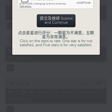
of
节目时间：1335-1400
0
10/08/2026 - 足本 Full (HKT
节目名称：粤曲会知音
seconds
13:05 - 16:00)
节目主持：梁之洁
提交及继续 Submit
and Continue
「苏小妹三难新郎」
点击星星进行评分：一颗星为不满意，五颗
由 陈笑风、李凤 主唱
星为非常满意。
0
Click on the stars to rate: One star is for not
seconds
00:00
00:00
satisfied, and Five stars is for very satisfied.
of
0
第一部份 Part 1 (HKT 13:05 -
节目时间：1400-1600
seconds
14:00)
节目名称：锣鼓响 想点就点
节目主持：梁之洁
1. 「游龙戏凤」
0
seconds
00:00
00:00
由 任剑辉、红线女 主唱
of
0
第二部份 Part 2 (HKT 14:04 -
seconds
15:00)
2. 「子见南子」
由 阮兆辉、邓美玲 主唱