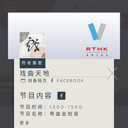
ENG
/
繁
×
全新 RTHK On The Go
取得
一手掌握 RTHK 电台、电视节目
所有集数
X
戏曲天地
特备网页
FACEBOOK
节目内容
点播粤曲...
节目时间：1300-1500
节目名称：粤曲会知音
节目主持：何伟凌、龙玉声
更多...