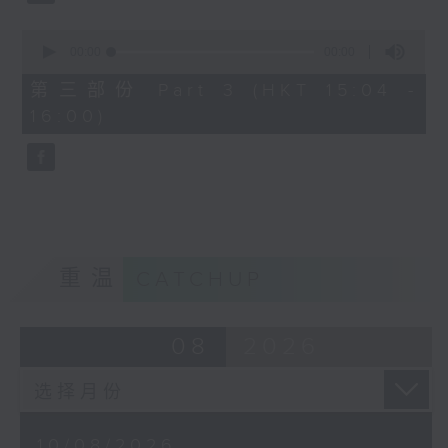
0
seconds
00:00
56:10
3. 「宋徽宗与李师师之词祸」
of
56
由 林锦堂、谢晓莹 主唱
第三部份 Part 3 (HKT 15:04 -
minutes,
16:00)
10
seconds
4. 「蝴蝶夫人」
由 刘善初、白凤瑛 主唱
重温
CATCHUP
08
2026
10/08/2026