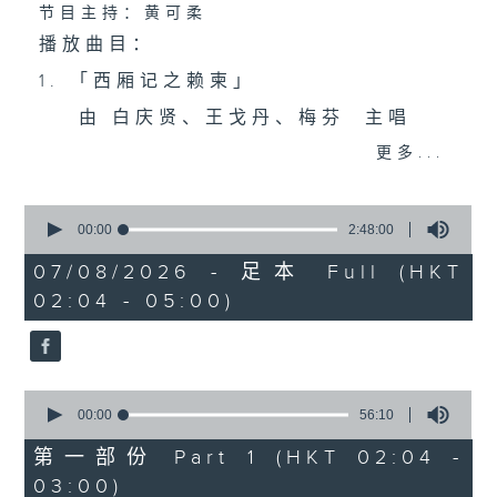
节目主持：黄可柔
播放曲目：
1. 「西厢记之赖柬」
由 白庆贤、王戈丹、梅芬 主唱
更多...
2. 「卖春愁」
0
由 白杨 主唱
seconds
00:00
2:48:00
of
2
07/08/2026 - 足本 Full (HKT
hours,
02:04 - 05:00)
3. 「风流大侠」
48
minutes,
0
由 靳永棠、梁玉卿 主唱
seconds
0
4. 「人隔万重山」
seconds
00:00
56:10
of
由 张惠芳、胡美伦 主唱
56
第一部份 Part 1 (HKT 02:04 -
minutes,
03:00)
10