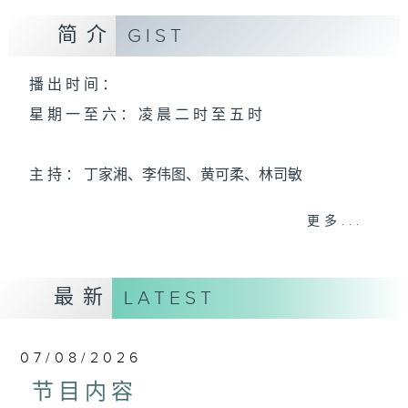
简介
GIST
播 出 时 间 ：
星 期 一 至 六 ： 凌 晨 二 时 至 五 时
主 持 ： 丁家湘、李伟图、黄可柔、林司敏
更多...
香港电台第五台由2014年7月28日凌晨二时开始，推出
每周6天，逢星期一至六凌晨二时至五时的粤曲节目，
最新
务求令每一个晚上越夜「粤」精彩。
LATEST
07/08/2026
节目内容