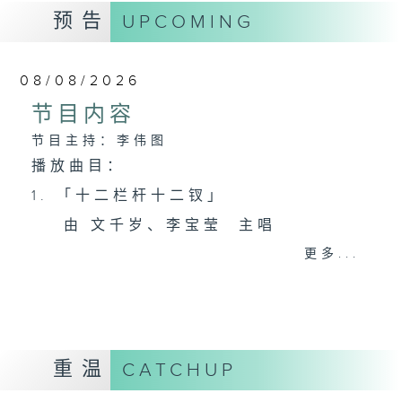
预告
UPCOMING
08/08/2026
节目内容
节目主持：李伟图
播放曲目：
1. 「十二栏杆十二钗」
由 文千岁、李宝莹 主唱
更多...
2. 「春暖花开醉杏楼」
由 黄丽冰 主唱
重温
CATCHUP
3. 「怡红公子祭潇湘之葬花」