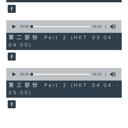
seconds
5. 「横财就手」
由 何大傻、小飞红 主唱
0
seconds
00:00
56:19
of
6. 「花木兰之柳营步月」
56
第二部份 Part 2 (HKT 03:04 -
minutes,
由 梁耀安、何萍 主唱
04:00)
19
seconds
7. 「肠断大江东」
0
由 刘凤 主唱
seconds
00:00
56:10
of
56
第三部份 Part 3 (HKT 04:04 -
minutes,
05:00)
10
seconds