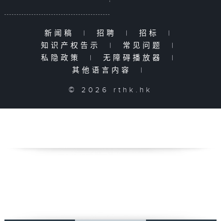
新闻稿
|
招聘
|
招标
|
知识产权告示
|
常见问题
|
私隐政策
|
无障碍播放器
|
其他语言内容
|
© 2026 rthk.hk