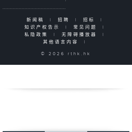
新闻稿
|
招聘
|
招标
|
知识产权告示
|
常见问题
|
私隐政策
|
无障碍播放器
|
其他语言内容
|
© 2026 rthk.hk