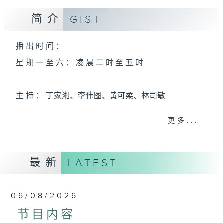
简介
GIST
播 出 时 间 ：
星 期 一 至 六 ： 凌 晨 二 时 至 五 时
主 持 ： 丁家湘、李伟图、黄可柔、林司敏
更多...
香港电台第五台由2014年7月28日凌晨二时开始，推出
每周6天，逢星期一至六凌晨二时至五时的粤曲节目，
最新
务求令每一个晚上越夜「粤」精彩。
LATEST
06/08/2026
节目内容