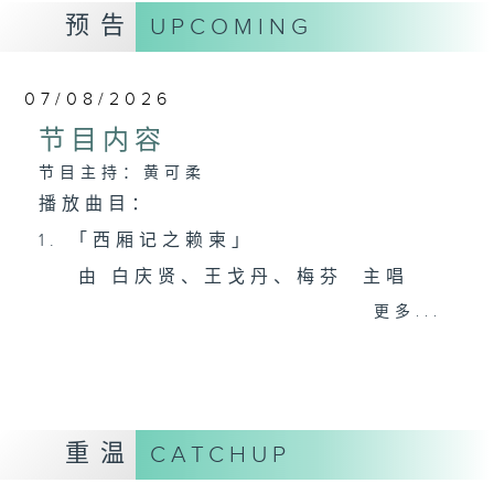
预告
UPCOMING
07/08/2026
节目内容
节目主持：黄可柔
播放曲目：
1. 「西厢记之赖柬」
由 白庆贤、王戈丹、梅芬 主唱
更多...
2. 「卖春愁」
由 白杨 主唱
重温
CATCHUP
3. 「风流大侠」