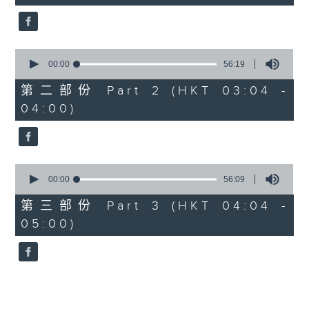
seconds
由 邓碧云、李香琴 主唱
0
5. 「金叶菊之梦会梅花涧」
seconds
00:00
56:19
of
由 龙贯天、李凤 主唱
56
第二部份 Part 2 (HKT 03:04 -
minutes,
04:00)
19
seconds
0
seconds
00:00
56:09
of
56
第三部份 Part 3 (HKT 04:04 -
minutes,
05:00)
9
seconds