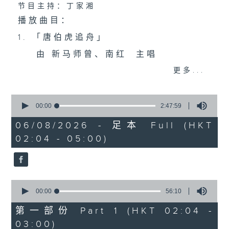
节目主持：丁家湘
播放曲目：
1. 「唐伯虎追舟」
由 新马师曾、南红 主唱
更多...
2. 「光绪皇夜祭珍妃之私探」
0
由 文千岁、梁少芯、李艳冰、白凤
seconds
00:00
2:47:59
of
英、赛麒麟、伍卓忠 主唱
2
06/08/2026 - 足本 Full (HKT
hours,
02:04 - 05:00)
47
minutes,
59
3. 「情牵四大美人之西施劫后情」
seconds
由 黎骏声、张美峯 主唱
0
seconds
00:00
56:10
of
4. 「鬼才伦文叙之卖菜逢艳婢、退婚结
56
第一部份 Part 1 (HKT 02:04 -
minutes,
良缘、金马玉堂客、扮美试新娘」
03:00)
10