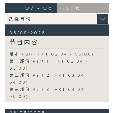
由 靳永棠、梁玉卿 主唱
07 - 08
2026
4. 「人隔万重山」
由 张惠芳、胡美伦 主唱
06/08/2026
节目内容
5. 「横财就手」
由 何大傻、小飞红 主唱
足本 Full (HKT 02:04 - 05:00)
第一部份 Part 1 (HKT 02:04 -
6. 「花木兰之柳营步月」
03:00)
由 梁耀安、何萍 主唱
第二部份 Part 2 (HKT 03:04 -
04:00)
第三部份 Part 3 (HKT 04:04 -
7. 「肠断大江东」
05:00)
由 刘凤 主唱
05/08/2026