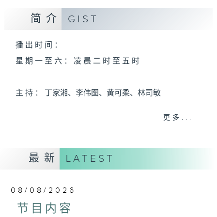
简介
GIST
播 出 时 间 ：
星 期 一 至 六 ： 凌 晨 二 时 至 五 时
主 持 ： 丁家湘、李伟图、黄可柔、林司敏
更多...
香港电台第五台由2014年7月28日凌晨二时开始，推出
每周6天，逢星期一至六凌晨二时至五时的粤曲节目，
最新
务求令每一个晚上越夜「粤」精彩。
LATEST
08/08/2026
节目内容