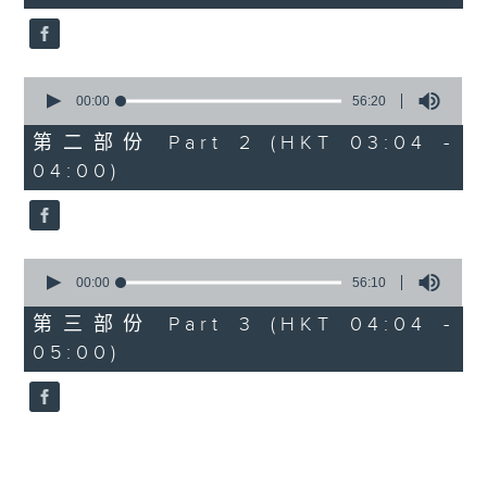
seconds
5. 「鸾飘凤更飘」
由 黄一鸣、卢筱萍 主唱
0
seconds
00:00
56:20
of
6. 「花落始逢君」
56
第二部份 Part 2 (HKT 03:04 -
minutes,
由 张月儿、伍木兰 主唱
04:00)
20
seconds
0
seconds
00:00
56:10
of
56
第三部份 Part 3 (HKT 04:04 -
minutes,
05:00)
10
seconds