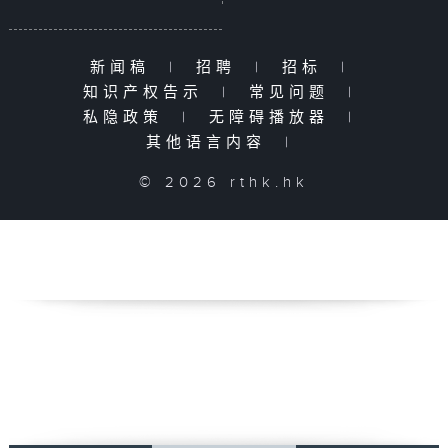
新闻稿
|
招聘
|
招标
|
知识产权告示
|
常见问题
|
私隐政策
|
无障碍播放器
|
其他语言内容
|
© 2026 rthk.hk