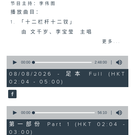
节目主持：李伟图
播放曲目：
1. 「十二栏杆十二钗」
由 文千岁、李宝莹 主唱
更多...
2. 「春暖花开醉杏楼」
0
由 黄丽冰 主唱
seconds
00:00
2:48:00
of
2
08/08/2026 - 足本 Full (HKT
hours,
02:04 - 05:00)
3. 「怡红公子祭潇湘之葬花」
48
minutes,
0
由 盖鸣晖、尹飞燕 主唱
seconds
0
4. 「火海君臣」
seconds
00:00
56:10
of
由 龙贯天、丁凡 主唱
56
第一部份 Part 1 (HKT 02:04 -
minutes,
03:00)
10