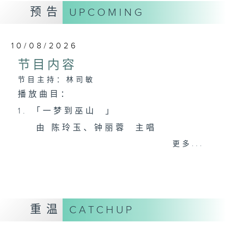
预告
UPCOMING
10/08/2026
节目内容
节目主持：林司敏
播放曲目：
1. 「一梦到巫山 」
由 陈玲玉、钟丽蓉 主唱
更多...
2. 「杨玉环归天」
由 李慧 主唱
重温
CATCHUP
3. 「笑傲江湖之荒山订情」