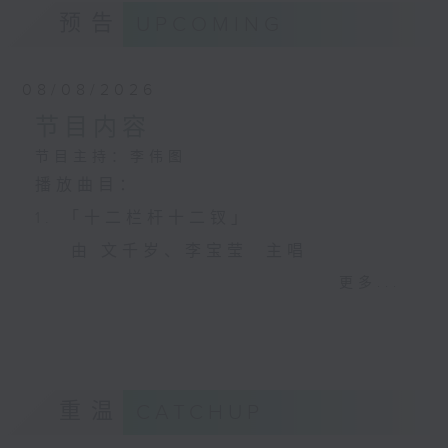
预告
UPCOMING
08/08/2026
节目内容
节目主持：李伟图
播放曲目：
1. 「十二栏杆十二钗」
由 文千岁、李宝莹 主唱
更多...
2. 「春暖花开醉杏楼」
由 黄丽冰 主唱
重温
CATCHUP
3. 「怡红公子祭潇湘之葬花」