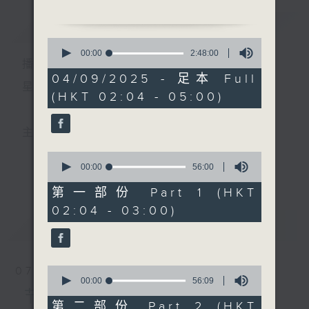
简介
GIST
2. 「平阳公主送征人」
0
由 梁汉威、杨丽红 主唱
seconds
00:00
2:48:00
播 出 时 间 ：
of
2
04/09/2025 - 足本 Full
3. 「慈母泪」
hours,
星 期 一 至 六 ： 凌 晨 二 时 至 五 时
(HKT 02:04 - 05:00)
48
由 麦炳荣、上海妹 主唱
minutes,
0
seconds
4. 「烟笼寒水月笼纱」
主 持 ： 丁家湘、李伟图、黄可柔、林司敏
由 新剑郎、温洁逑 主唱
0
seconds
00:00
56:00
更多...
香港电台第五台由2014年7月28日凌晨二时开始，推出
of
5. 「星困五羊城」
56
第一部份 Part 1 (HKT
由 郑柏年、王菁桦 主唱
minutes,
每周6天，逢星期一至六凌晨二时至五时的粤曲节目，
02:04 - 03:00)
0
seconds
最新
务求令每一个晚上越夜「粤」精彩。
LATEST
6. 「盲公问米」
由 黄俊英、吕锦兰、黎
佩仪 主唱
0
07/08/2026
seconds
00:00
56:09
of
节目内容
56
第二部份 Part 2 (HKT