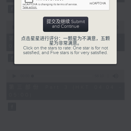
seconds
5. 「横财就手」
由 何大傻、小飞红 主唱
提交及继续 Submit
0
and Continue
seconds
00:00
56:19
of
6. 「花木兰之柳营步月」
56
第二部份 Part 2 (HKT 03:04 -
点击星星进行评分：一颗星为不满意，五颗
minutes,
星为非常满意。
由 梁耀安、何萍 主唱
04:00)
19
Click on the stars to rate: One star is for not
seconds
satisfied, and Five stars is for very satisfied.
7. 「肠断大江东」
0
由 刘凤 主唱
seconds
00:00
56:10
of
56
第三部份 Part 3 (HKT 04:04 -
minutes,
05:00)
10
seconds