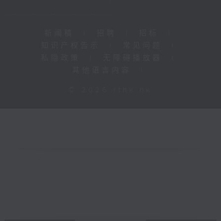
新闻稿
|
招聘
|
招标
|
知识产权告示
|
常见问题
|
私隐政策
|
无障碍播放器
|
其他语言内容
|
© 2026 rthk.hk