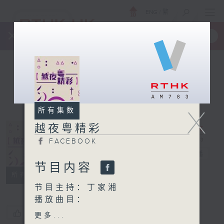
ENG
/
繁
×
全新 RTHK On The Go
取得
一手掌握 RTHK 电台、电视节目
X
所有集数
越夜粤精彩
FACEBOOK
越夜粤精彩
电台直播
节目内容
FACEBOOK
所有集数
节目主持：丁家湘
播放曲目：
1. 「美哉少年(下卷)」
您喜欢这个节目吗?
更多...
由 阮兆辉、南凤 主唱