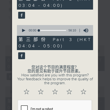
minutes,
节目主持：黄可柔
03:04 - 04:00)
9
seconds
播放曲目：
1. 「西厢记之赖柬」
由 白庆贤、王戈丹、梅芬 主唱
0
seconds
00:00
56:10
更多...
of
56
第三部份 Part 3 (HKT
2. 「卖春愁」
minutes,
04:04 - 05:00)
10
0
seconds
由 白杨 主唱
seconds
00:00
2:48:00
of
2
07/08/2026 - 足本 Full (HKT
hours,
02:04 - 05:00)
3. 「风流大侠」
48
您对这个节目的满意程度？
minutes,
您的意见有助于提升节目质素。
0
由 靳永棠、梁玉卿 主唱
How satisfied are you with this program?
seconds
Your feedback helps to improve the quality of
the program.
0
4. 「人隔万重山」
☆
☆
☆
☆
☆
seconds
00:00
56:10
of
由 张惠芳、胡美伦 主唱
56
第一部份 Part 1 (HKT 02:04 -
minutes,
03:00)
10