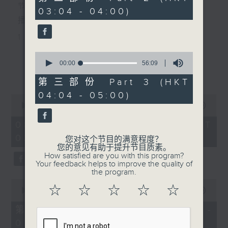
minutes,
节目主持：李伟图
03:04 - 04:00)
19
seconds
播放曲目：
1. 「十二栏杆十二钗」
由 文千岁、李宝莹 主唱
0
seconds
00:00
56:09
更多...
of
56
第三部份 Part 3 (HKT
2. 「春暖花开醉杏楼」
minutes,
04:04 - 05:00)
9
0
seconds
由 黄丽冰 主唱
seconds
00:00
2:48:00
of
2
08/08/2026 - 足本 Full (HKT
hours,
02:04 - 05:00)
3. 「怡红公子祭潇湘之葬花」
48
您对这个节目的满意程度？
minutes,
您的意见有助于提升节目质素。
0
由 盖鸣晖、尹飞燕 主唱
How satisfied are you with this program?
seconds
Your feedback helps to improve the quality of
the program.
0
4. 「火海君臣」
☆
☆
☆
☆
☆
seconds
00:00
56:10
of
由 龙贯天、丁凡 主唱
56
第一部份 Part 1 (HKT 02:04 -
minutes,
03:00)
10