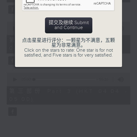
seconds
5. 「鸾飘凤更飘」
由 黄一鸣、卢筱萍 主唱
提交及继续 Submit
0
and Continue
seconds
00:00
56:20
of
6. 「花落始逢君」
56
第二部份 Part 2 (HKT 03:04 -
点击星星进行评分：一颗星为不满意，五颗
minutes,
星为非常满意。
由 张月儿、伍木兰 主唱
04:00)
20
Click on the stars to rate: One star is for not
seconds
satisfied, and Five stars is for very satisfied.
0
seconds
00:00
56:10
of
56
第三部份 Part 3 (HKT 04:04 -
minutes,
05:00)
10
seconds