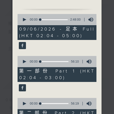
由 林家声、李宝莹 主唱
简介
GIST
0
2. 「游龙戏凤」
seconds
00:00
2:48:00
播 出 时 间 ：
of
由 靳永棠、梁玉卿 主唱
2
09/06/2026 - 足本 Full
hours,
星 期 一 至 六 ： 凌 晨 二 时 至 五 时
(HKT 02:04 - 05:00)
48
3. 「劈山救母」
minutes,
由 朱剑丹、尹嘉星 主唱
0
seconds
主 持 ： 丁家湘、李伟图、黄可柔、林司敏
4. 「碧波潭畔再生缘之追
0
夫」
seconds
00:00
56:10
更多...
香港电台第五台由2014年7月28日凌晨二时开始，推出
of
由 张宝强、白凤瑛 主唱
56
第一部份 Part 1 (HKT
minutes,
每周6天，逢星期一至六凌晨二时至五时的粤曲节目，
02:04 - 03:00)
10
5. 「梁祝恨史之楼台会」
seconds
最新
务求令每一个晚上越夜「粤」精彩。
LATEST
由 陈青云、潘惠芳 主唱
6. 「六月雪之窦娥冤」
0
08/08/2026
由 芳艳芬 主唱
seconds
00:00
56:19
of
节目内容
56
第二部份 Part 2 (HKT