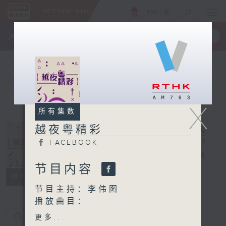
ENG
/
繁
×
全新 RTHK On The Go
取得
一手掌握 RTHK 电台、电视节目
X
所有集数
越夜粤精彩
FACEBOOK
越夜粤精彩
电台直播
节目内容
FACEBOOK
所有集数
节目主持：李伟图
播放曲目：
1. 「花染状元红之庵堂重
您喜欢这个节目吗?
更多...
会」