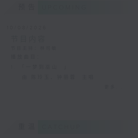
预告
UPCOMING
10/08/2026
节目内容
节目主持：林司敏
播放曲目：
1. 「一梦到巫山 」
由 陈玲玉、钟丽蓉 主唱
更多...
2. 「杨玉环归天」
由 李慧 主唱
重温
CATCHUP
3. 「笑傲江湖之荒山订情」