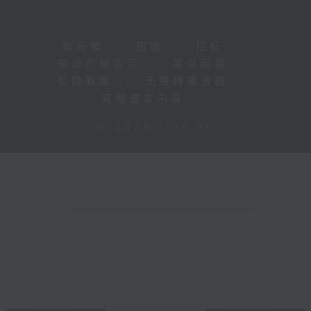
新闻稿
|
招聘
|
招标
|
知识产权告示
|
常见问题
|
私隐政策
|
无障碍播放器
|
其他语言内容
|
© 2026 rthk.hk