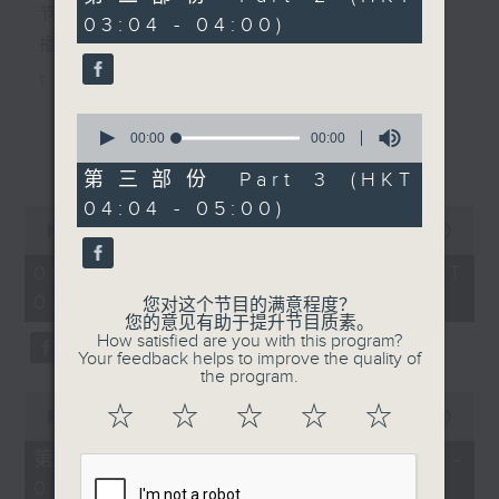
由 梁之洁、谭经纬 主唱
seconds
节目主持：李伟图
03:04 - 04:00)
播放曲目：
1. 「十二栏杆十二钗」
由 文千岁、李宝莹 主唱
0
seconds
00:00
00:00
更多...
of
0
第三部份 Part 3 (HKT
2. 「春暖花开醉杏楼」
seconds
04:04 - 05:00)
0
由 黄丽冰 主唱
seconds
00:00
2:48:00
of
2
08/08/2026 - 足本 Full (HKT
hours,
02:04 - 05:00)
3. 「怡红公子祭潇湘之葬花」
48
您对这个节目的满意程度？
minutes,
您的意见有助于提升节目质素。
0
由 盖鸣晖、尹飞燕 主唱
How satisfied are you with this program?
seconds
Your feedback helps to improve the quality of
the program.
0
4. 「火海君臣」
☆
☆
☆
☆
☆
seconds
00:00
56:10
of
由 龙贯天、丁凡 主唱
56
第一部份 Part 1 (HKT 02:04 -
minutes,
03:00)
10