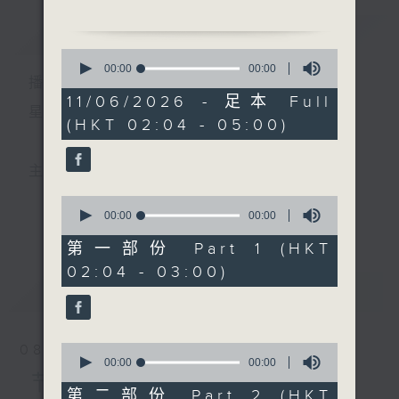
简介
GIST
2. 「相思泪」
0
由 徐柳仙 主唱
seconds
00:00
00:00
播 出 时 间 ：
of
0
11/06/2026 - 足本 Full
3. 「李清照之血泪寄山河」
seconds
星 期 一 至 六 ： 凌 晨 二 时 至 五 时
(HKT 02:04 - 05:00)
由 吴仟峰、邓美玲 主唱
4. 「周瑜归天」
主 持 ： 丁家湘、李伟图、黄可柔、林司敏
由 天涯、凤凰女 主唱
0
seconds
00:00
00:00
更多...
香港电台第五台由2014年7月28日凌晨二时开始，推出
of
5. 「柳毅传书之传书/拒婚」
0
第一部份 Part 1 (HKT
由 罗文、欧阳佩珊、卢
seconds
每周6天，逢星期一至六凌晨二时至五时的粤曲节目，
02:04 - 03:00)
海鹏 主唱
最新
务求令每一个晚上越夜「粤」精彩。
LATEST
6. 「除却了亚九」
由 江平、冯玉玲 主唱
0
08/08/2026
seconds
00:00
00:00
of
节目内容
7. 「小凤仙」
0
第二部份 Part 2 (HKT