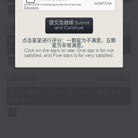
seconds
5. 「鸾飘凤更飘」
由 黄一鸣、卢筱萍 主唱
提交及继续 Submit
0
and Continue
seconds
00:00
56:20
of
6. 「花落始逢君」
56
第二部份 Part 2 (HKT 03:04 -
点击星星进行评分：一颗星为不满意，五颗
minutes,
星为非常满意。
由 张月儿、伍木兰 主唱
04:00)
20
Click on the stars to rate: One star is for not
seconds
satisfied, and Five stars is for very satisfied.
0
seconds
00:00
56:10
of
56
第三部份 Part 3 (HKT 04:04 -
minutes,
05:00)
10
seconds