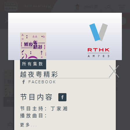
ENG
/
繁
×
全新 RTHK On The Go
取得
一手掌握 RTHK 电台、电视节目
X
所有集数
越夜粤精彩
FACEBOOK
越夜粤精彩
电台直播
节目内容
FACEBOOK
所有集数
节目主持：丁家湘
播放曲目：
1. 「宋江」
您喜欢这个节目吗?
更多...
由 罗家英、李香琴 主唱