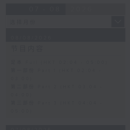
由 崔庆麟、曾慧 主唱
07 - 08
2026
4. 「海棠香影月中摇」
由 严淑芳 主唱
08/08/2026
节目内容
5. 「梦会巫山」
由 陈小汉、蒋文端 主唱
足本 Full (HKT 02:04 - 05:00)
第一部份 Part 1 (HKT 02:04 -
6. 「魂梦绕山河」
03:00)
由 李少芳 、许蓓 主唱
第二部份 Part 2 (HKT 03:04 -
04:00)
第三部份 Part 3 (HKT 04:04 -
05:00)
07/08/2026