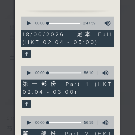
由 梁汉威、尹飞燕 主唱
简介
GIST
0
2. 「夜送寒衣」
seconds
00:00
2:47:59
播 出 时 间 ：
of
由 陈笑风、李宝莹 主唱
2
18/06/2026 - 足本 Full
hours,
星 期 一 至 六 ： 凌 晨 二 时 至 五 时
(HKT 02:04 - 05:00)
47
3. 「胭脂井」
minutes,
由 邓碧云、关佩英 主唱
59
seconds
主 持 ： 丁家湘、李伟图、黄可柔、林司敏
4. 「龙女牧羊」
0
由 韩江、白瑛 主唱
seconds
00:00
56:10
更多...
香港电台第五台由2014年7月28日凌晨二时开始，推出
of
56
第一部份 Part 1 (HKT
5. 「新婚别」
minutes,
每周6天，逢星期一至六凌晨二时至五时的粤曲节目，
02:04 - 03:00)
10
由 李丹红、白雪红 主唱
seconds
最新
务求令每一个晚上越夜「粤」精彩。
LATEST
6. 「浔阳江上月」
由 梁风 主唱
0
08/08/2026
seconds
00:00
56:19
of
节目内容
56
第二部份 Part 2 (HKT