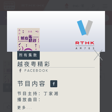
ENG
/
繁
×
全新 RTHK On The Go
取得
一手掌握 RTHK 电台、电视节目
X
所有集数
越夜粤精彩
FACEBOOK
越夜粤精彩
电台直播
节目内容
FACEBOOK
所有集数
节目主持：丁家湘
播放曲目：
1. 「鸳鸯血之哭太庙、杀
您喜欢这个节目吗?
更多...
庙」