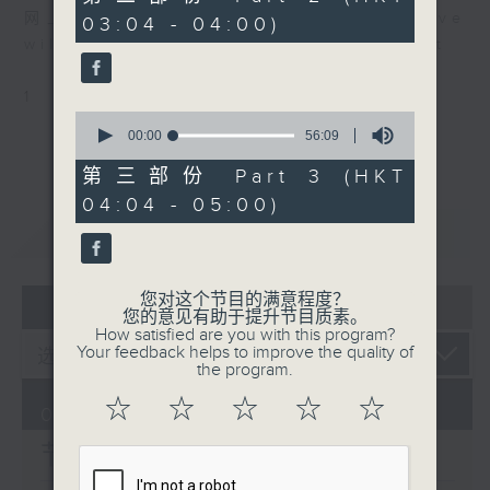
minutes,
网上直播完毕稍后提供节目重温。 Archive
03:04 - 04:00)
19
seconds
will be available after live webcast
1
0
seconds
00:00
56:09
of
56
第三部份 Part 3 (HKT
minutes,
04:04 - 05:00)
9
seconds
重温
CATCHUP
您对这个节目的满意程度？
07 - 08
2026
您的意见有助于提升节目质素。
How satisfied are you with this program?
Your feedback helps to improve the quality of
the program.
☆
☆
☆
☆
☆
08/08/2026
节目内容