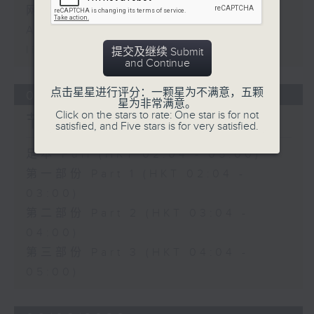
网上直播完毕稍后提供节目重温。
Archive will be available after
live webcast
提交及继续 Submit
and Continue
点击星星进行评分：一颗星为不满意，五颗
07/08/2026
星为非常满意。
Click on the stars to rate: One star is for not
节目内容
satisfied, and Five stars is for very satisfied.
足本 Full (HKT 02:04 - 05:00)
第一部份 Part 1 (HKT 02:04 -
03:00)
第二部份 Part 2 (HKT 03:04 -
04:00)
第三部份 Part 3 (HKT 04:04 -
05:00)