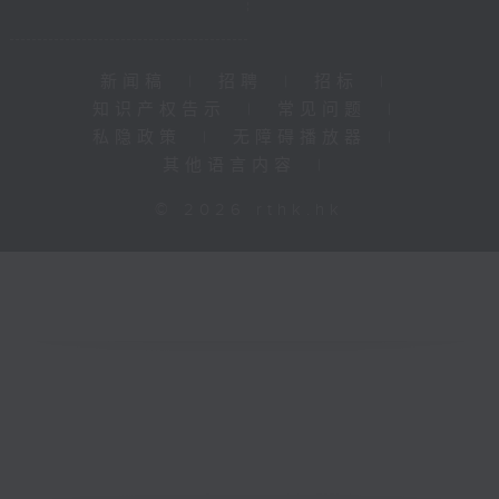
新闻稿
|
招聘
|
招标
|
知识产权告示
|
常见问题
|
私隐政策
|
无障碍播放器
|
其他语言内容
|
© 2026 rthk.hk