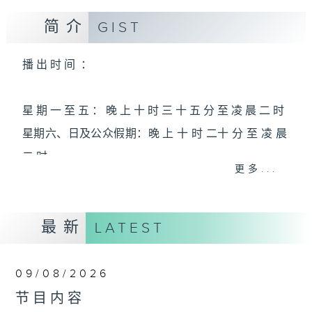
简介
GIST
播 出 时 间 ：
星 期 一 至 五 ： 晚 上 十 时 三 十 五 分 至 凌 晨 二 时
星期六、日及公众假期：晚 上 十 时 二十 分 至 凌 晨
二 时
更多...
主 持 ：林玮婷、龙玉声、御玲珑、丁家湘、蓝炜婷、
最新
黄可柔、马崇恩、萧桐、陈婉红、红萍、林玉琴、陈
LATEST
笺
09/08/2026
为顾及平日需要上班的听众，《戏曲之夜》安排在每
节目内容