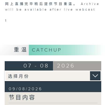
个晚上播放粤曲，以地方语言介绍京剧、潮剧、越剧
网上直播完毕稍后提供节目重温。 Archive
等；务求以同一语言介绍同一剧种，望能令广大听众
will be available after live webcast
有更亲切的感受。
1
重温
CATCHUP
07 - 08
2026
09/08/2026
节目内容