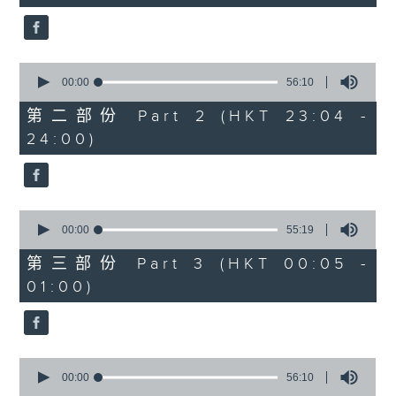
seconds
4. 「怕听销魂曲」
0
由 刘善初、伍木兰 主唱
seconds
00:00
56:10
of
56
第二部份 Part 2 (HKT 23:04 -
minutes,
24:00)
10
5. 「高君保私探营房」
seconds
由 阮兆辉、陈好逑 主唱
0
6. 「唐宫艳史之华清池」
seconds
00:00
55:19
of
由 王超群、雷桂开 主唱
55
第三部份 Part 3 (HKT 00:05 -
minutes,
01:00)
19
seconds
7. 「刁凤狂龙」
由 邓伟凡、曾云飞、钟丽蓉、小甘罗、新麦
炳荣 主唱
0
seconds
00:00
56:10
of