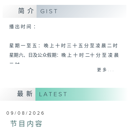
简介
GIST
播 出 时 间 ：
星 期 一 至 五 ： 晚 上 十 时 三 十 五 分 至 凌 晨 二 时
星期六、日及公众假期：晚 上 十 时 二十 分 至 凌 晨
二 时
更多...
主 持 ：林玮婷、龙玉声、御玲珑、丁家湘、蓝炜婷、
最新
黄可柔、马崇恩、萧桐、陈婉红、红萍、林玉琴、陈
LATEST
笺
09/08/2026
为顾及平日需要上班的听众，《戏曲之夜》安排在每
节目内容