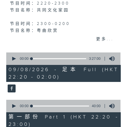
个晚上播放粤曲，以地方语言介绍京剧、潮剧、越剧
节目时间：2220-2300
节目名称：共同文化家园
等；务求以同一语言介绍同一剧种，望能令广大听众
有更亲切的感受。
节目时间：2300-0200
节目名称：粤曲欣赏
节目主持：丁家湘
更多...
播放曲目：
0
seconds
00:00
3:27:00
of
1. 「万恶淫为首之乞食」
3
09/08/2026 - 足本 Full (HKT
由 新马师曾、吴君丽 主唱
hours,
22:20 - 02:00)
27
minutes,
0
seconds
2. 「糟糠情盟心」
由 罗家英、汪明荃 主唱
0
seconds
00:00
40:00
of
40
第一部份 Part 1 (HKT 22:20 -
3. 「佳期如梦」
minutes,
23:00)
0
由 梁丽 主唱