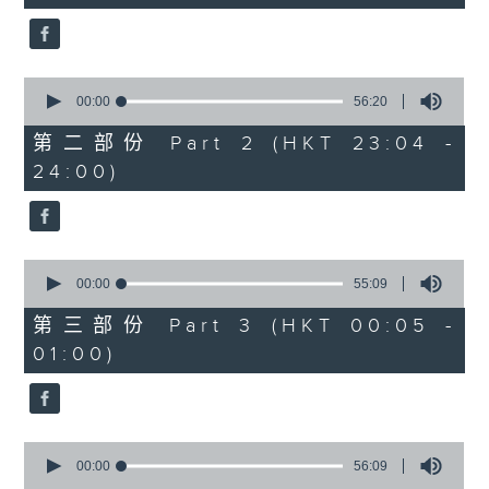
seconds
3.「怜香惹恨」
由 梁瑛 主唱
0
seconds
00:00
56:20
of
56
第二部份 Part 2 (HKT 23:04 -
minutes,
4.「七步成诗」
24:00)
20
seconds
由 叶丹青、叶幼琪 主唱
0
seconds
00:00
55:09
of
5.「雪岭风云会之乱世亲仇」
55
第三部份 Part 3 (HKT 00:05 -
minutes,
由 李龙、尹飞燕 主唱
01:00)
9
seconds
0
6.「不堪回首话当年」
seconds
00:00
56:09
of