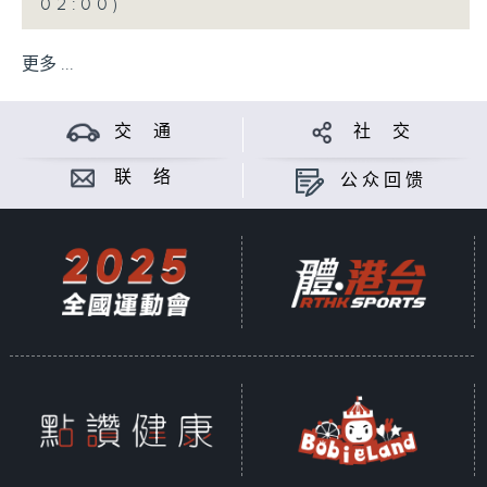
02:00)
更多 ...
交 通
社 交
联 络
公众回馈