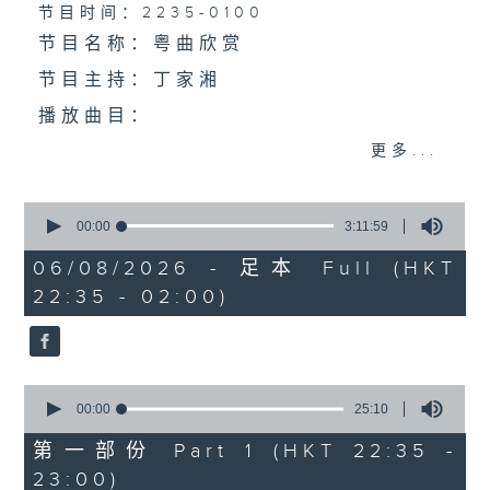
个晚上播放粤曲，以地方语言介绍京剧、潮剧、越剧
节目时间：2235-0100
节目名称：粤曲欣赏
等；务求以同一语言介绍同一剧种，望能令广大听众
节目主持：丁家湘
有更亲切的感受。
播放曲目：
更多...
0
1.「蛇头苗」
seconds
00:00
3:11:59
of
由 红线女、彭炽权 主唱
3
06/08/2026 - 足本 Full (HKT
hours,
22:35 - 02:00)
11
minutes,
59
seconds
2.「情醉王大儒之供状」
0
由 林家声、林锦堂、蓝天佑 主唱
seconds
00:00
25:10
of
25
第一部份 Part 1 (HKT 22:35 -
minutes,
23:00)
10