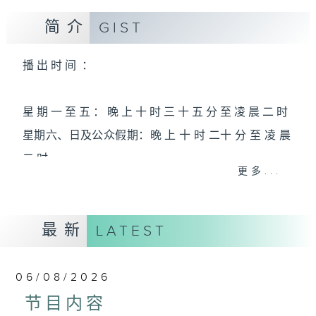
简介
GIST
播 出 时 间 ：
星 期 一 至 五 ： 晚 上 十 时 三 十 五 分 至 凌 晨 二 时
星期六、日及公众假期：晚 上 十 时 二十 分 至 凌 晨
二 时
更多...
主 持 ：林玮婷、龙玉声、御玲珑、丁家湘、蓝炜婷、
最新
黄可柔、马崇恩、萧桐、陈婉红、红萍、林玉琴、陈
LATEST
笺
06/08/2026
为顾及平日需要上班的听众，《戏曲之夜》安排在每
节目内容