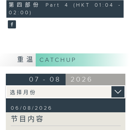
由 谭家宝 主唱
56
第四部份 Part 4 (HKT 01:04 -
minutes,
02:00)
9
seconds
节目时间：0100-0200
节目名称：潮剧欣赏
节目主持：红萍
重温
CATCHUP
「珍珠塔(三)」
07 - 08
2026
由 陈兰、雪娟、广玉 主唱
06/08/2026
节目内容