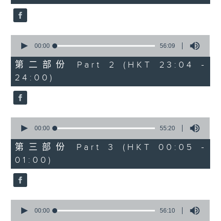
seconds
3. 「花蕊夫人之去国题词、刧后描容」
由 龙贯天、甄秀仪 主唱
0
seconds
00:00
56:09
of
56
第二部份 Part 2 (HKT 23:04 -
minutes,
4. 「血染海棠红」
24:00)
9
seconds
由 麦炳荣、郑帼宝 主唱
0
seconds
00:00
55:20
of
节目时间：0100-0200
55
第三部份 Part 3 (HKT 00:05 -
minutes,
节目名称：越剧欣赏
01:00)
20
seconds
节目主持：陈笺
0
seconds
00:00
56:10
of