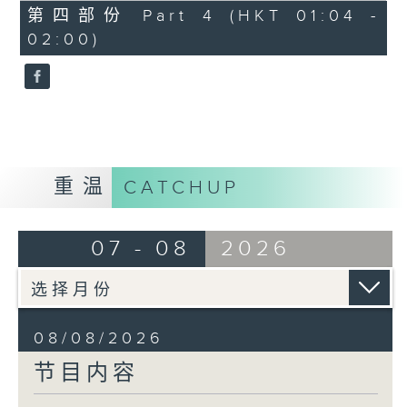
「花为媒(二)」
56
第四部份 Part 4 (HKT 01:04 -
minutes,
由 周雅琴、杨文蔚、 朱祝芬、傅颂
02:00)
10
seconds
英 主唱
重温
CATCHUP
07 - 08
2026
08/08/2026
节目内容