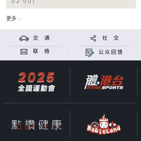
02:00)
更多 ...
交 通
社 交
联 络
公众回馈