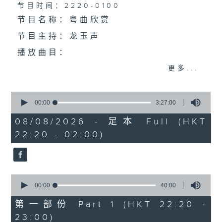
个晚上播放粤曲，以地方语言介绍京剧、潮剧、越剧
节目时间：2220-0100
节目名称：粤曲欣赏
等；务求以同一语言介绍同一剧种，望能令广大听众
节目主持：龙玉声
有更亲切的感受。
播放曲目：
更多...
0
1. 「潞安州」
seconds
00:00
3:27:00
of
由 彭炽权、郑培英 主唱
3
08/08/2026 - 足本 Full (HKT
hours,
22:20 - 02:00)
27
minutes,
0
seconds
2. 「潘生会妙嫦」
0
由 文千岁、卢秋萍 主唱
seconds
00:00
40:00
of
40
第一部份 Part 1 (HKT 22:20 -
minutes,
23:00)
0