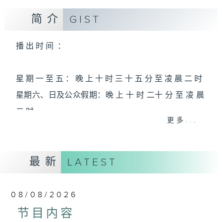
简介
GIST
播 出 时 间 ：
星 期 一 至 五 ： 晚 上 十 时 三 十 五 分 至 凌 晨 二 时
星期六、日及公众假期：晚 上 十 时 二十 分 至 凌 晨
二 时
更多...
主 持 ：林玮婷、龙玉声、御玲珑、丁家湘、蓝炜婷、
最新
黄可柔、马崇恩、萧桐、陈婉红、红萍、林玉琴、陈
LATEST
笺
08/08/2026
为顾及平日需要上班的听众，《戏曲之夜》安排在每
节目内容