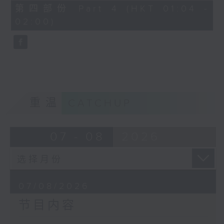
节目名称：越剧欣赏
56
第四部份 Part 4 (HKT 01:04 -
minutes,
节目主持：陈笺
02:00)
9
seconds
「花为媒(一)」
由 周雅琴、杨文蔚、朱祝芬、傅颂英
主唱
重温
CATCHUP
07 - 08
2026
07/08/2026
节目内容