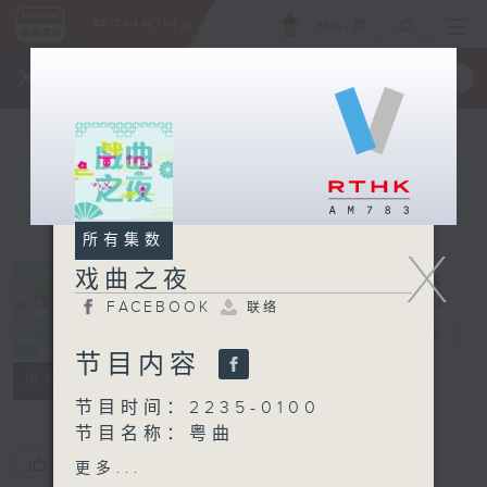
ENG
/
繁
×
全新 RTHK On The Go
取得
一手掌握 RTHK 电台、电视节目
所有集数
X
戏曲之夜
FACEBOOK
联络
戏曲之夜
电台直播
节目内容
FACEBOOK
联络
所有集数
节目时间：2235-0100
节目名称：粤曲
节目主持：阮德锵
您喜欢这个节目吗?
更多...
播放曲目：