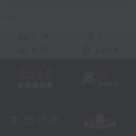
02:00)
更多 ...
交 通
社 交
联 络
公众回馈