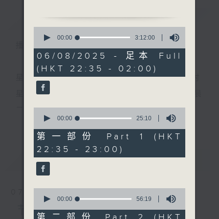
简介
GIST
1. 「再折长亭柳」
0
由 梁汉威 主唱.
seconds
00:00
3:12:00
播 出 时 间 ：
of
3
06/08/2025 - 足本 Full
2. 「隋宫十载菱花梦」
hours,
(HKT 22:35 - 02:00)
12
由 罗家宝、梁少芯 主唱
minutes,
星 期 一 至 五 ： 晚 上 十 时 三 十 五 分 至 凌 晨 二 时
0
seconds
3. 「夜盗白裘衣」
星期六、日及公众假期：晚 上 十 时 二十 分 至 凌 晨
由 李凤、杜咏心 主唱
二 时
0
seconds
00:00
25:10
更多...
of
4. 「洞庭送别」
25
第一部份 Part 1 (HKT
由 徐柳仙、白凤瑛 主
minutes,
主 持 ：林玮婷、龙玉声、御玲珑、丁家湘、蓝炜婷、
22:35 - 23:00)
10
唱
seconds
最新
黄可柔、马崇恩、萧桐、陈婉红、红萍、林玉琴、陈
LATEST
笺
5. 「荒冢葬明珠」
由 张月儿 主唱
0
07/08/2026
seconds
00:00
56:19
为顾及平日需要上班的听众，《戏曲之夜》安排在每
of
节目内容
节目时间：0100-0200
56
第二部份 Part 2 (HKT