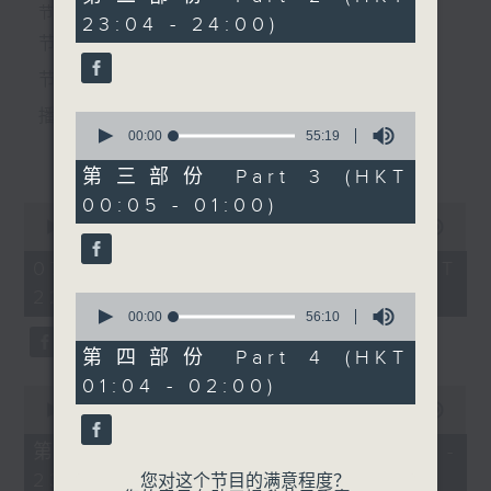
节目名称：潮剧
minutes,
个晚上播放粤曲，以地方语言介绍京剧、潮剧、越剧
节目时间：2235-0100
23:04 - 24:00)
19
节目主持：红萍
seconds
节目名称：粤曲欣赏
等；务求以同一语言介绍同一剧种，望能令广大听众
「美人泪(三)」
节目主持：林玮婷
有更亲切的感受。
播放曲目：
0
seconds
00:00
55:19
更多...
of
55
第三部份 Part 3 (HKT
minutes,
00:05 - 01:00)
19
0
seconds
1. 「俏驸马偷看公主」
seconds
00:00
3:12:00
of
由 彭炽权、卢筱萍 主唱
3
07/08/2026 - 足本 Full (HKT
hours,
22:35 - 02:00)
12
0
minutes,
seconds
00:00
56:10
0
of
seconds
56
第四部份 Part 4 (HKT
2. 「天子闹蟾宫」
minutes,
01:04 - 02:00)
10
0
由 梁汉威、张琴思 主唱
seconds
seconds
00:00
25:10
of
25
第一部份 Part 1 (HKT 22:35 -
minutes,
23:00)
10
您对这个节目的满意程度？