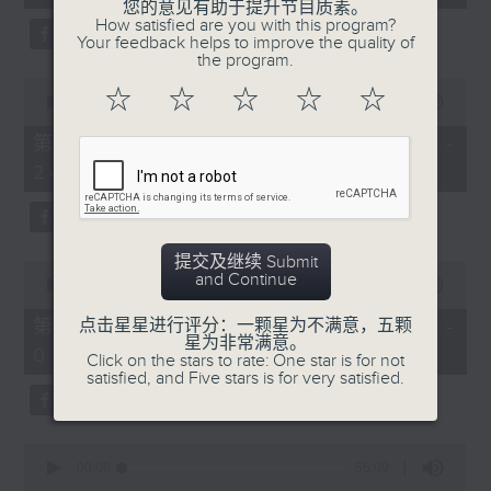
seconds
您的意见有助于提升节目质素。
3. 「还我汉江山」
How satisfied are you with this program?
Your feedback helps to improve the quality of
由 刘善初、白凤瑛 主唱
the program.
0
☆
☆
☆
☆
☆
seconds
00:00
56:20
of
56
第二部份 Part 2 (HKT 23:04 -
minutes,
4. 「还我山河还我妻之劫后重逢」
24:00)
20
seconds
由 李龙、尹飞燕 主唱
提交及继续 Submit
0
and Continue
seconds
00:00
55:19
of
5. 「光绪皇血井唤珍妃」
55
第三部份 Part 3 (HKT 00:05 -
点击星星进行评分：一颗星为不满意，五颗
minutes,
星为非常满意。
由 文千岁 主唱
01:00)
19
Click on the stars to rate: One star is for not
seconds
satisfied, and Five stars is for very satisfied.
0
节目时间：0100-0200
seconds
00:00
56:09
of