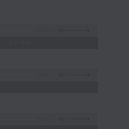
3:11:59
 - 02:00)
25:10
)
56:20