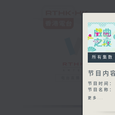
所有集数
节目内
电台直播
节目时间：2
节目名称
节目主持：
更多...
播放曲目：