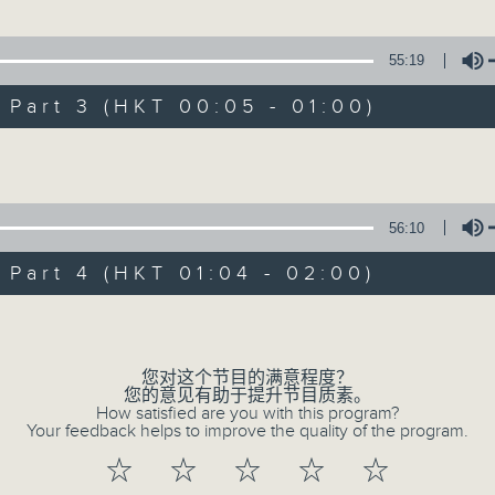
55:19
1.「蛇头苗」
吼记之赏梅」
art 3 (HKT 00:05 - 01:00)
由 红线女、彭炽权 主唱
、陈咏仪、廖国森、花居冠、 文宝森 主唱
Volume
2.「情醉王大儒之供状」
财神」
56:10
由 林家声、林锦堂、蓝天佑 主唱
、尹飞燕、白凤瑛 主唱
art 4 (HKT 01:04 - 02:00)
Volume
3.「怜香惹恨」
100-0200
由 梁瑛 主唱
潮剧
您对这个节目的满意程度？
您的意见有助于提升节目质素。
红萍
How satisfied are you with this program?
Your feedback helps to improve the quality of the program.
4.「七步成诗」
☆
☆
☆
☆
☆
由 叶丹青、叶幼琪 主唱