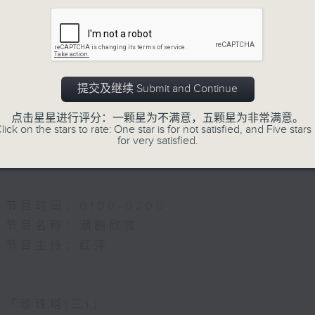
母(三)」
、 许淑苑、 唐龙通、 刘念华、 陈潮钦 主唱
5.「雪岭风云会之乱世亲仇」
由 李龙、尹飞燕 主唱
提交及继续 Submit and Continue
三五娘(选段)莺声渐老春色将」
、 李泽瑞 主唱
点击星星进行评分：一颗星为不满意，五颗星为非常满意。
6.「不堪回首话当年」
lick on the stars to rate: One star is for not satisfied, and Five stars 
for very satisfied.
由 谭家宝 主唱
节目时间：0100-0200
节目名称：潮剧欣赏
节目主持：红萍
「珍珠塔(三)」