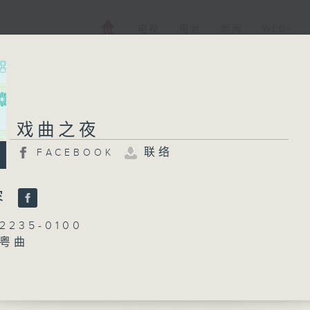
电视
电台
新闻
WEB+
戏曲之夜
戏曲之夜
联络
FACEBOOK
FACEBOOK
联络
所有集数
容
235-0100
：粤曲
您喜欢这个节目吗?
丁家湘
播 出 时 间 ：