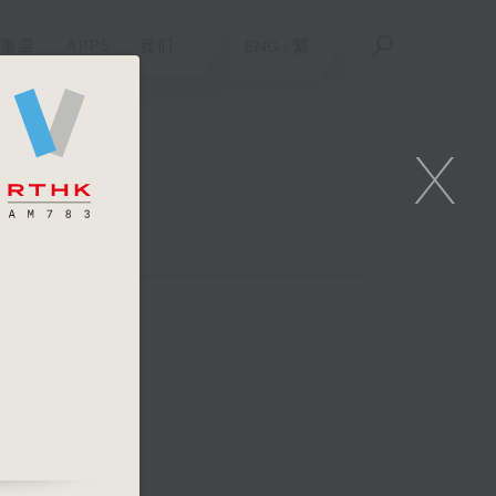
重温
APPS
我们
ENG
/
繁
X