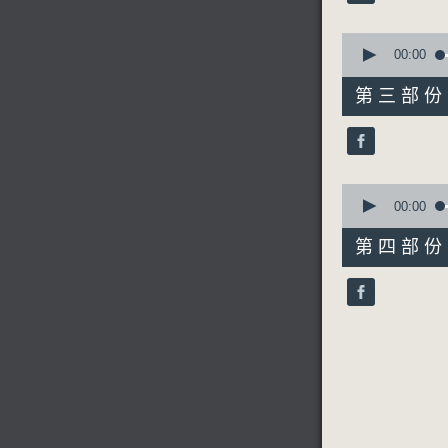
90%
0
seconds
00:00
of
6. 「狮
55
第三部份 P
由 李龙
minutes,
19
seconds
90%
0
7. 「大
seconds
00:00
由 梁醒波
of
56
第四部份 P
minutes,
10
seconds
90%
节目时间：0
节目名称：
节目主持：