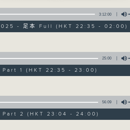
星 期 一 至 五 ： 晚 上 十 时 三 十 五 分 至 凌 晨 二 时
鸿零雁记」
3:12:00
星期六、日及公众假期：晚 上 十 时 二十 分 至 凌 晨 二 时
 主唱
2025 - 足本 Full (HKT 22:35 - 02:00)
主 持 ：林玮婷、龙玉声、御玲珑、丁家湘、蓝炜婷、黄可
Volume
丁山三叩寒江关」
为顾及平日需要上班的听众，《戏曲之夜》安排在每个晚上
、郑碧影 主唱
求以同一语言介绍同一剧种，望能令广大听众有更亲切的感
25:00
art 1 (HKT 22:35 - 23:00)
06/08/2026
Volume
然一笑」
宝、倪惠英 主唱
节目内容
节目时间：2235-0100
56:09
节目名称：粤曲欣赏
art 2 (HKT 23:04 - 24:00)
节目主持：丁家湘
鹊桥」
仙 主唱
Volume
播放曲目：