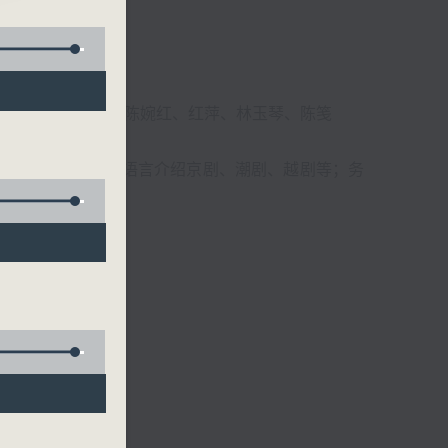
柔、马崇恩、萧桐、陈婉红、红萍、林玉琴、陈笺
播放粤曲，以地方语言介绍京剧、潮剧、越剧等；务
受。