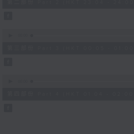
第二部份 Part 2 (HKT 23:04 - 24:00
minutes,
20
seconds
Volume
90%
0
seconds
00:00
of
55
第三部份 Part 3 (HKT 00:05 - 01:00
minutes,
9
seconds
Volume
90%
0
seconds
00:00
of
56
第四部份 Part 4 (HKT 01:04 - 02:00
minutes,
9
seconds
Volume
90%