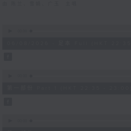
由 陈兰、雪娟、广玉 主唱
0
seconds
00:00
of
3
06/08/2026 - 足本 Full (HKT 22:35
hours,
11
minutes,
59
seconds
Volume
90%
0
seconds
00:00
of
25
第一部份 Part 1 (HKT 22:35 - 23:00
minutes,
10
seconds
Volume
90%
0
seconds
00:00
of
56