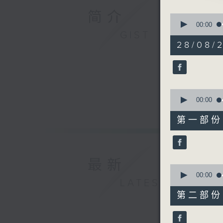
简介
0
1. 「断
seconds
00:00
of
GIST
由 谭家宝
3
28/08/
hours,
12
minutes,
0
seconds
2. 「薛
90%
0
由 罗剑郎
seconds
00:00
of
25
第一部份 P
minutes,
0
seconds
3. 「嫣
90%
由 罗家
最新
0
seconds
00:00
LATEST
of
56
第二部份 P
minutes,
4. 「渡
9
由 徐柳
seconds