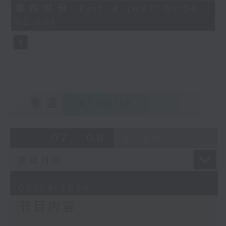
由 马师曾、红线女 主唱
56
第四部份 Part 4 (HKT 01:04 -
minutes,
02:00)
9
seconds
节目时间：0100-0200
节目名称：潮剧欣赏
节目主持：红萍
重温
CATCHUP
「珍珠塔(二)」
07 - 08
2026
由 陈兰、雪娟、广玉 主唱
05/08/2026
节目内容