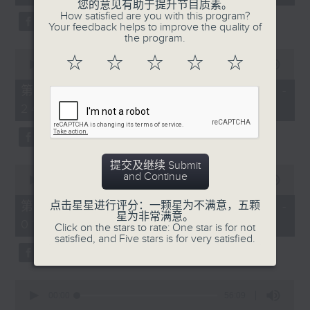
seconds
您的意见有助于提升节目质素。
3.「相望不相亲」
How satisfied are you with this program?
Your feedback helps to improve the quality of
由 何非凡、罗艳卿 主唱
the program.
0
☆
☆
☆
☆
☆
seconds
00:00
56:09
of
56
第二部份 Part 2 (HKT 23:04 -
minutes,
4.「织女悲歌」
24:00)
9
seconds
由 卢秋萍 主唱
提交及继续 Submit
0
and Continue
seconds
00:00
55:19
of
5.「唐宫惊艳」
55
第三部份 Part 3 (HKT 00:05 -
点击星星进行评分：一颗星为不满意，五颗
minutes,
星为非常满意。
由 何华栈、尹飞燕 主唱
01:00)
19
Click on the stars to rate: One star is for not
seconds
satisfied, and Five stars is for very satisfied.
0
6.「桂枝写状」
seconds
00:00
56:09
of