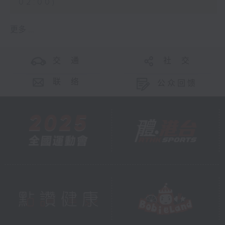
02:00)
更多 ...
交 通
社 交
联 络
公众回馈