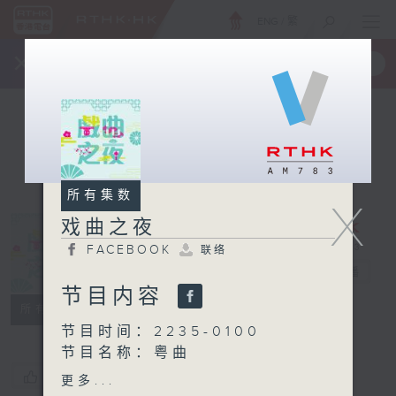
ENG
/
繁
×
全新 RTHK On The Go
取得
一手掌握 RTHK 电台、电视节目
所有集数
X
戏曲之夜
FACEBOOK
联络
戏曲之夜
电台直播
节目内容
FACEBOOK
联络
所有集数
节目时间：2235-0100
节目名称：粤曲
节目主持：蓝炜婷
您喜欢这个节目吗?
更多...
播放曲目：