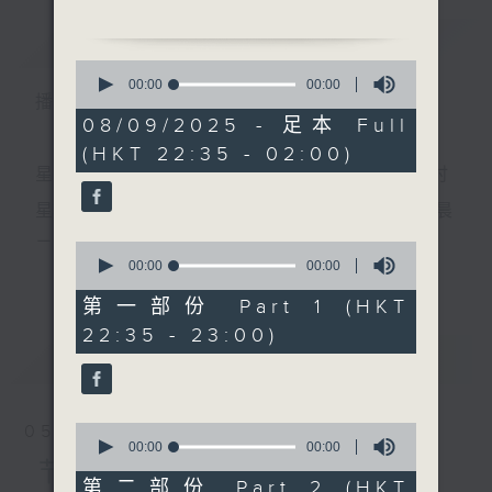
简介
GIST
0
1. 「还君娇子在龙城」
seconds
00:00
00:00
播 出 时 间 ：
of
由 李芬芳 主唱
0
08/09/2025 - 足本 Full
seconds
(HKT 22:35 - 02:00)
星 期 一 至 五 ： 晚 上 十 时 三 十 五 分 至 凌 晨 二 时
2.「知音情永在」
由 林锦堂、陈玲玉 主唱
星期六、日及公众假期：晚 上 十 时 二十 分 至 凌 晨
二 时
0
seconds
00:00
00:00
更多...
of
3.「雷雨」
0
第一部份 Part 1 (HKT
由 林家声、关婉芬 主唱
seconds
主 持 ：林玮婷、龙玉声、御玲珑、丁家湘、蓝炜婷、
22:35 - 23:00)
最新
黄可柔、马崇恩、萧桐、陈婉红、红萍、林玉琴、陈
LATEST
笺
4.「金不换」
由 何非凡、吴君丽 主唱
0
05/08/2026
seconds
00:00
00:00
为顾及平日需要上班的听众，《戏曲之夜》安排在每
of
节目内容
0
第二部份 Part 2 (HKT