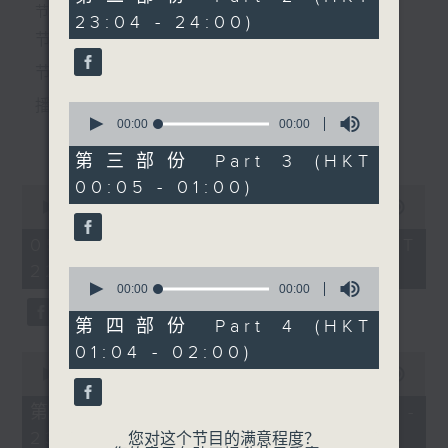
节目时间：0100-0200
seconds
个晚上播放粤曲，以地方语言介绍京剧、潮剧、越剧
节目时间：2235-0100
23:04 - 24:00)
节目名称：百花齐放
节目名称：粤曲欣赏
等；务求以同一语言介绍同一剧种，望能令广大听众
节目主持：苏翁、陈婉红
节目主持：黄可柔
有更亲切的感受。
「林冲(一)」
播放曲目：
0
seconds
00:00
00:00
更多...
of
0
第三部份 Part 3 (HKT
seconds
00:05 - 01:00)
0
1.「一曲难忘」
seconds
00:00
3:12:00
of
由 徐柳仙 主唱
3
05/08/2026 - 足本 Full (HKT
hours,
22:35 - 02:00)
12
0
minutes,
seconds
00:00
00:00
0
of
seconds
0
第四部份 Part 4 (HKT
2.「慈母泪」
seconds
01:04 - 02:00)
0
由 麦炳荣、上海妹 主唱
seconds
00:00
25:00
of
25
第一部份 Part 1 (HKT 22:35 -
minutes,
23:00)
0
您对这个节目的满意程度？