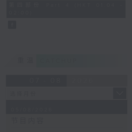
由 马师曾、红线女 主唱
56
第四部份 Part 4 (HKT 01:04 -
minutes,
02:00)
9
seconds
节目时间：0100-0200
节目名称：潮剧欣赏
节目主持：红萍
重温
CATCHUP
「珍珠塔(二)」
07 - 08
2026
由 陈兰、雪娟、广玉 主唱
05/08/2026
节目内容