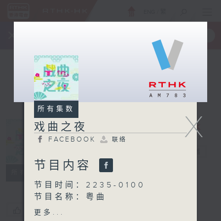
ENG
/
繁
×
全新 RTHK On The Go
取得
一手掌握 RTHK 电台、电视节目
所有集数
X
戏曲之夜
FACEBOOK
联络
戏曲之夜
电台直播
节目内容
FACEBOOK
联络
所有集数
节目时间：2235-0100
节目名称：粤曲
节目主持：阮德锵
您喜欢这个节目吗?
更多...
播放曲目：