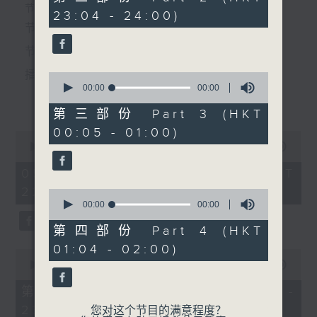
seconds
个晚上播放粤曲，以地方语言介绍京剧、潮剧、越剧
节目时间：2235-0100
23:04 - 24:00)
4.「后母教女」
节目名称：粤曲欣赏
等；务求以同一语言介绍同一剧种，望能令广大听众
由 邓寄尘、吴美英 主唱
节目主持：黄可柔
有更亲切的感受。
播放曲目：
0
seconds
00:00
00:00
更多...
of
5.「锦江诗侣」
0
第三部份 Part 3 (HKT
seconds
由 陈笑风、严淑芳 主唱
00:05 - 01:00)
0
1.「一曲难忘」
seconds
00:00
3:12:00
of
由 徐柳仙 主唱
3
05/08/2026 - 足本 Full (HKT
hours,
22:35 - 02:00)
节目时间：0100-0200
12
0
minutes,
seconds
00:00
00:00
节目名称：京剧欣赏
0
of
节目主持：陈婉红
seconds
0
第四部份 Part 4 (HKT
2.「慈母泪」
seconds
01:04 - 02:00)
0
由 麦炳荣、上海妹 主唱
seconds
00:00
25:00
of
25
第一部份 Part 1 (HKT 22:35 -
minutes,
23:00)
「百花公主(二)」
0
您对这个节目的满意程度？