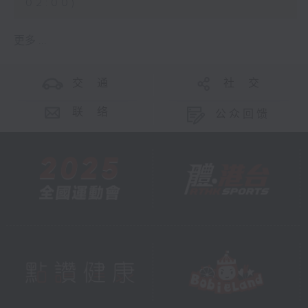
02:00)
更多 ...
交 通
社 交
联 络
公众回馈