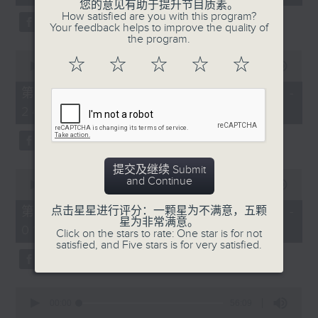
seconds
您的意见有助于提升节目质素。
3.「相望不相亲」
How satisfied are you with this program?
Your feedback helps to improve the quality of
由 何非凡、罗艳卿 主唱
the program.
0
☆
☆
☆
☆
☆
seconds
00:00
56:09
of
56
第二部份 Part 2 (HKT 23:04 -
minutes,
4.「织女悲歌」
24:00)
9
seconds
由 卢秋萍 主唱
提交及继续 Submit
0
and Continue
seconds
00:00
55:19
of
5.「唐宫惊艳」
55
第三部份 Part 3 (HKT 00:05 -
点击星星进行评分：一颗星为不满意，五颗
minutes,
星为非常满意。
由 何华栈、尹飞燕 主唱
01:00)
19
Click on the stars to rate: One star is for not
seconds
satisfied, and Five stars is for very satisfied.
0
6.「桂枝写状」
seconds
00:00
56:09
of