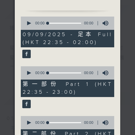
简介
GIST
0
seconds
00:00
00:00
播 出 时 间 ：
of
1.「大闹梅知府」
0
09/09/2025 - 足本 Full
由 梁醒波、李香琴、林少
seconds
(HKT 22:35 - 02:00)
芬 主唱
星 期 一 至 五 ： 晚 上 十 时 三 十 五 分 至 凌 晨 二 时
星期六、日及公众假期：晚 上 十 时 二十 分 至 凌 晨
二 时
0
2.「前程万里」
seconds
00:00
00:00
更多...
of
由 吴仟峰、钟丽蓉 主唱
0
第一部份 Part 1 (HKT
seconds
主 持 ：林玮婷、龙玉声、御玲珑、丁家湘、蓝炜婷、
22:35 - 23:00)
最新
黄可柔、马崇恩、萧桐、陈婉红、红萍、林玉琴、陈
LATEST
笺
3.「题桥司马感文君」
由 陈小汉、蒋文端 主唱
0
05/08/2026
seconds
00:00
00:00
为顾及平日需要上班的听众，《戏曲之夜》安排在每
of
节目内容
0
第二部份 Part 2 (HKT