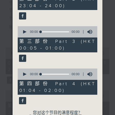
seconds
个晚上播放粤曲，以地方语言介绍京剧、潮剧、越剧
节目时间：2220-0100
23:04 - 24:00)
4.「钱作怪」
节目名称：粤曲欣赏
等；务求以同一语言介绍同一剧种，望能令广大听众
由 李锐祖、梁碧玉 主唱
节目主持：龙玉声
有更亲切的感受。
播放曲目：
0
seconds
00:00
55:09
节目时间：0100-0200
更多...
of
节目名称：潮剧欣赏
55
第三部份 Part 3 (HKT
minutes,
节目主持：红萍
00:05 - 01:00)
9
0
seconds
1. 「潞安州」
seconds
00:00
3:27:00
of
由 彭炽权、郑培英 主唱
3
08/08/2026 - 足本 Full (HKT
hours,
22:20 - 02:00)
27
0
minutes,
seconds
00:00
56:09
「石室奇冤(三)」
0
of
由 陈文炎、郑健英、陈立
seconds
56
第四部份 Part 4 (HKT
2. 「潘生会妙嫦」
minutes,
俊、李树孝、陈丽玉、王少
01:04 - 02:00)
9
0
瑜、吕文平 主唱
由 文千岁、卢秋萍 主唱
seconds
seconds
00:00
40:00
of
40
第一部份 Part 1 (HKT 22:20 -
minutes,
23:00)
0
您对这个节目的满意程度？