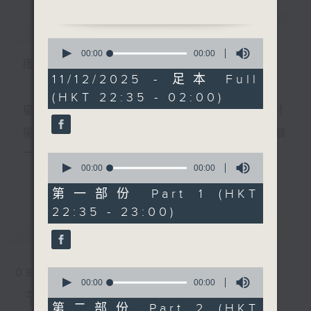
简介
GIST
0
seconds
00:00
3:11:59
播 出 时 间 ：
of
1.「血掌印」
3
11/12/2025 - 足本 Full
由 区家声、李宝莹 主唱
hours,
(HKT 22:35 - 02:00)
11
minutes,
星 期 一 至 五 ： 晚 上 十 时 三 十 五 分 至 凌 晨 二 时
59
seconds
星期六、日及公众假期：晚 上 十 时 二十 分 至 凌 晨
2.「月老笑狂生之仙庵惊艳」
二 时
0
由 盖鸣晖、吴美英、邓美
seconds
00:00
25:10
更多...
of
玲 主唱
25
第一部份 Part 1 (HKT
minutes,
主 持 ：林玮婷、龙玉声、御玲珑、丁家湘、蓝炜婷、
22:35 - 23:00)
10
seconds
最新
黄可柔、马崇恩、萧桐、陈婉红、红萍、林玉琴、陈
LATEST
笺
3.「陈圆圆初会多尔衮」
由 梁汉威、杨丽红 主唱
0
08/08/2026
seconds
00:00
00:00
为顾及平日需要上班的听众，《戏曲之夜》安排在每
of
节目内容
0
第二部份 Part 2 (HKT