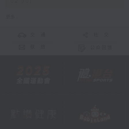
02:00)
更多 ...
交 通
社 交
联 络
公众回馈