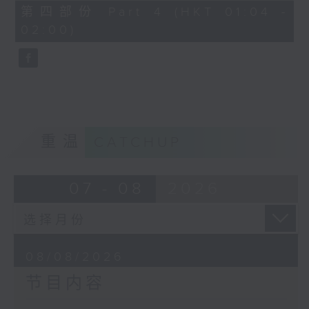
「花为媒(二)」
56
第四部份 Part 4 (HKT 01:04 -
minutes,
由 周雅琴、杨文蔚、 朱祝芬、傅颂
02:00)
10
seconds
英 主唱
重温
CATCHUP
07 - 08
2026
08/08/2026
节目内容