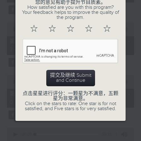
seconds
您的意见有助于提升节目质素。
3. 「花蕊夫人之去国题词、刧后描容」
How satisfied are you with this program?
Your feedback helps to improve the quality of
由 龙贯天、甄秀仪 主唱
the program.
0
☆
☆
☆
☆
☆
seconds
00:00
56:09
of
56
第二部份 Part 2 (HKT 23:04 -
minutes,
4. 「血染海棠红」
24:00)
9
seconds
由 麦炳荣、郑帼宝 主唱
提交及继续 Submit
0
and Continue
seconds
00:00
55:20
of
节目时间：0100-0200
55
第三部份 Part 3 (HKT 00:05 -
点击星星进行评分：一颗星为不满意，五颗
minutes,
星为非常满意。
节目名称：越剧欣赏
01:00)
20
Click on the stars to rate: One star is for not
seconds
satisfied, and Five stars is for very satisfied.
节目主持：陈笺
0
seconds
00:00
56:10
of