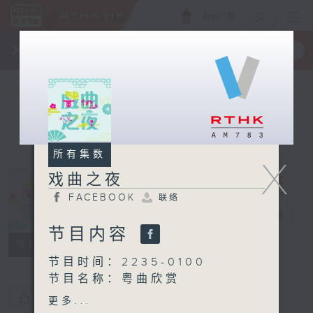
ENG
/
繁
×
全新 RTHK On The Go
取得
一手掌握 RTHK 电台、电视节目
所有集数
X
戏曲之夜
FACEBOOK
联络
戏曲之夜
电台直播
节目内容
FACEBOOK
联络
所有集数
节目时间：2235-0100
节目名称：粤曲欣赏
节目主持：丁家湘
您喜欢这个节目吗?
更多...
播放曲目：