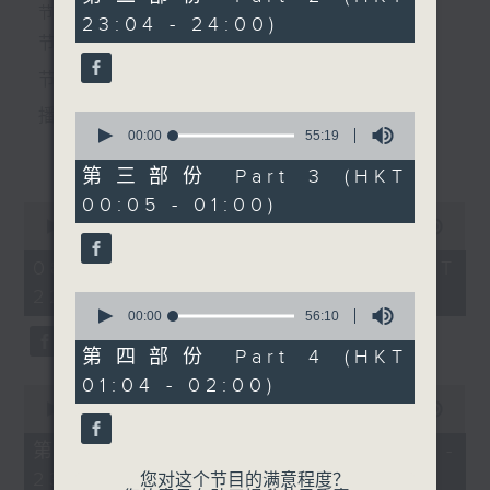
3. 「碧海狂僧」
minutes,
个晚上播放粤曲，以地方语言介绍京剧、潮剧、越剧
节目时间：2220-0100
23:04 - 24:00)
9
由 李秋元、陈慧思 主唱
seconds
节目名称：粤曲欣赏
等；务求以同一语言介绍同一剧种，望能令广大听众
节目主持：龙玉声
有更亲切的感受。
播放曲目：
0
seconds
00:00
55:19
4. 「饮泪弹歌送汉卿」
更多...
of
由 刘艳华 主唱
55
第三部份 Part 3 (HKT
minutes,
00:05 - 01:00)
19
0
seconds
1. 「潞安州」
seconds
00:00
3:27:00
of
由 彭炽权、郑培英 主唱
3
08/08/2026 - 足本 Full (HKT
5. 「琵琶马上别昭君」
hours,
22:20 - 02:00)
由 文千岁、程德芬 主唱
27
0
minutes,
seconds
00:00
56:10
0
of
seconds
56
第四部份 Part 4 (HKT
2. 「潘生会妙嫦」
minutes,
01:04 - 02:00)
10
0
6. 「明妃投水」
由 文千岁、卢秋萍 主唱
seconds
seconds
00:00
40:00
由 程德芬 主唱
of
40
第一部份 Part 1 (HKT 22:20 -
minutes,
23:00)
0
您对这个节目的满意程度？