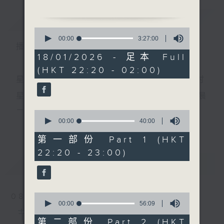
节目名称：粤曲欣赏
简介
GIST
节目主持：丁家湘
0
播放曲目：
seconds
00:00
3:27:00
播 出 时 间 ：
of
3
18/01/2026 - 足本 Full
hours,
(HKT 22:20 - 02:00)
27
minutes,
星 期 一 至 五 ： 晚 上 十 时 三 十 五 分 至 凌 晨 二 时
1. 「萧月白之春怨、访子、
0
seconds
卖白榄」
星期六、日及公众假期：晚 上 十 时 二十 分 至 凌 晨
由 李龙、关菊英、廖国森
二 时
0
主唱
seconds
00:00
40:00
更多...
of
40
第一部份 Part 1 (HKT
minutes,
主 持 ：林玮婷、龙玉声、御玲珑、丁家湘、蓝炜婷、
22:20 - 23:00)
0
seconds
最新
黄可柔、马崇恩、萧桐、陈婉红、红萍、林玉琴、陈
LATEST
2. 「萧月白之卖白榄」
笺
由 任剑辉、欧阳俭 主唱
0
08/08/2026
seconds
00:00
56:09
为顾及平日需要上班的听众，《戏曲之夜》安排在每
of
节目内容
56
第二部份 Part 2 (HKT