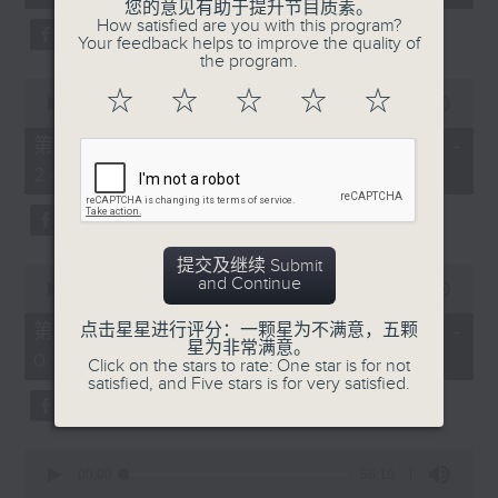
seconds
您的意见有助于提升节目质素。
3. 「花蕊夫人之去国题词、刧后描容」
How satisfied are you with this program?
7. 「唐宫艳史之华清池」
Your feedback helps to improve the quality of
由 龙贯天、甄秀仪 主唱
the program.
由 王超群、雷桂开 主唱
0
☆
☆
☆
☆
☆
seconds
00:00
56:09
of
56
第二部份 Part 2 (HKT 23:04 -
minutes,
4. 「血染海棠红」
24:00)
9
8. 「莺啼燕怨」
seconds
由 李锐祖、梁碧玉 主唱
由 麦炳荣、郑帼宝 主唱
提交及继续 Submit
0
and Continue
seconds
00:00
55:20
of
节目时间：0100-0200
55
第三部份 Part 3 (HKT 00:05 -
点击星星进行评分：一颗星为不满意，五颗
minutes,
星为非常满意。
节目名称：越剧欣赏
01:00)
20
Click on the stars to rate: One star is for not
seconds
satisfied, and Five stars is for very satisfied.
节目主持：陈笺
0
seconds
00:00
56:10
of