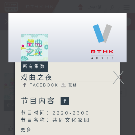
ENG
/
繁
×
全新 RTHK On The Go
取得
一手掌握 RTHK 电台、电视节目
所有集数
X
戏曲之夜
FACEBOOK
联络
戏曲之夜
电台直播
节目内容
FACEBOOK
联络
所有集数
节目时间：2220-2300
节目名称：共同文化家园
您喜欢这个节目吗?
更多...
节目时间：2300-0200