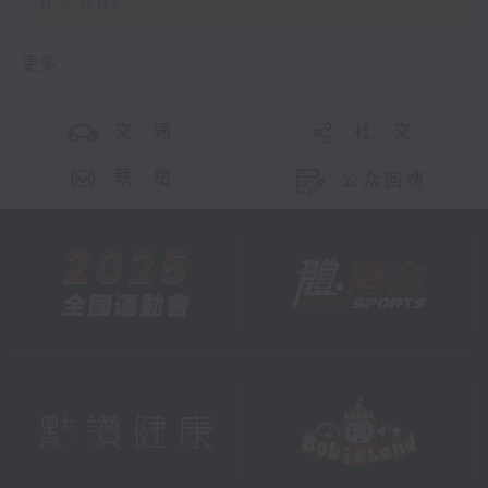
02:00)
更多 ...
交 通
社 交
联 络
公众回馈