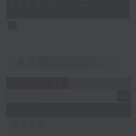
「花为媒(二)」
56
第四部份 Part 4 (HKT 01:04 -
minutes,
由 周雅琴、杨文蔚、 朱祝芬、傅颂
02:00)
10
seconds
英 主唱
重温
CATCHUP
07 - 08
2026
08/08/2026
节目内容