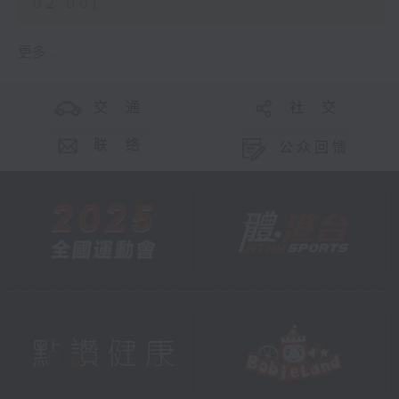
02:00)
更多 ...
交 通
社 交
联 络
公众回馈