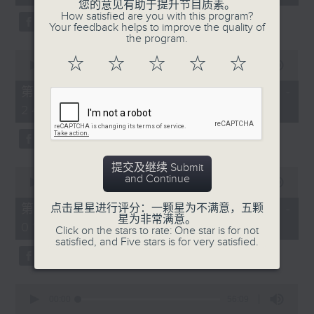
seconds
您的意见有助于提升节目质素。
3. 「还我汉江山」
How satisfied are you with this program?
Your feedback helps to improve the quality of
由 刘善初、白凤瑛 主唱
the program.
0
☆
☆
☆
☆
☆
seconds
00:00
56:20
of
56
第二部份 Part 2 (HKT 23:04 -
minutes,
4. 「还我山河还我妻之劫后重逢」
24:00)
20
seconds
由 李龙、尹飞燕 主唱
提交及继续 Submit
0
and Continue
seconds
00:00
55:19
of
5. 「光绪皇血井唤珍妃」
55
第三部份 Part 3 (HKT 00:05 -
点击星星进行评分：一颗星为不满意，五颗
minutes,
星为非常满意。
由 文千岁 主唱
01:00)
19
Click on the stars to rate: One star is for not
seconds
satisfied, and Five stars is for very satisfied.
0
节目时间：0100-0200
seconds
00:00
56:09
of