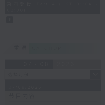
节目名称：越剧欣赏
56
第四部份 Part 4 (HKT 01:04 -
minutes,
节目主持：陈笺
02:00)
9
seconds
「花为媒(一)」
由 周雅琴、杨文蔚、朱祝芬、傅颂英
主唱
重温
CATCHUP
07 - 08
2026
07/08/2026
节目内容