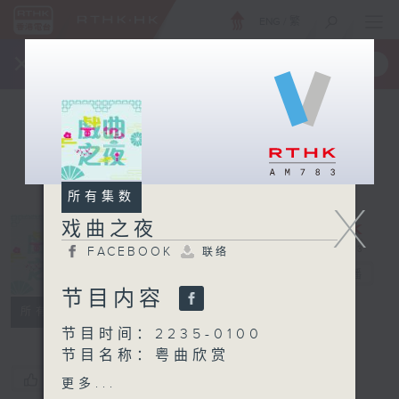
ENG
/
繁
×
全新 RTHK On The Go
取得
一手掌握 RTHK 电台、电视节目
所有集数
X
戏曲之夜
FACEBOOK
联络
戏曲之夜
电台直播
节目内容
FACEBOOK
联络
所有集数
节目时间：2235-0100
节目名称：粤曲欣赏
节目主持：蓝炜婷
您喜欢这个节目吗?
更多...
播放曲目：