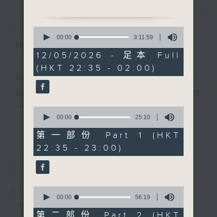
简介
GIST
0
1.「碧海狂僧」
seconds
00:00
3:11:59
播 出 时 间 ：
of
由 何伟凌 主唱
3
12/05/2026 - 足本 Full
hours,
(HKT 22:35 - 02:00)
11
minutes,
星 期 一 至 五 ： 晚 上 十 时 三 十 五 分 至 凌 晨 二 时
2.「胡二卖仔」
59
seconds
由 龙贯天、南凤 主唱
星期六、日及公众假期：晚 上 十 时 二十 分 至 凌 晨
二 时
0
seconds
00:00
25:10
更多...
of
3.「望江楼上盼归人」
25
第一部份 Part 1 (HKT
由 伍木兰 主唱
minutes,
主 持 ：林玮婷、龙玉声、御玲珑、丁家湘、蓝炜婷、
22:35 - 23:00)
10
seconds
最新
黄可柔、马崇恩、萧桐、陈婉红、红萍、林玉琴、陈
LATEST
笺
4.「长恨歌」
由 李少芳 主唱
0
07/08/2026
seconds
00:00
56:19
为顾及平日需要上班的听众，《戏曲之夜》安排在每
of
节目内容
56
第二部份 Part 2 (HKT