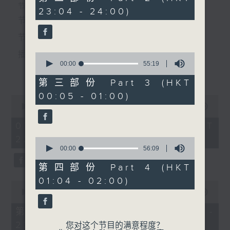
5.「卖油郎独占花魁」
minutes,
个晚上播放粤曲，以地方语言介绍京剧、潮剧、越剧
节目时间：2235-0100
23:04 - 24:00)
19
由 李龙、梁少芯 主唱
seconds
节目名称：粤曲欣赏
等；务求以同一语言介绍同一剧种，望能令广大听众
节目主持：林玮婷
有更亲切的感受。
节目时间：0100-0200
播放曲目：
0
seconds
00:00
55:19
节目名称：京剧欣赏
更多...
of
节目主持：陈婉红
55
第三部份 Part 3 (HKT
minutes,
00:05 - 01:00)
19
0
seconds
1. 「俏驸马偷看公主」
seconds
00:00
3:12:00
「范进中举(二)」
of
由 彭炽权、卢筱萍 主唱
3
07/08/2026 - 足本 Full (HKT
由 奚啸伯 主唱
hours,
22:35 - 02:00)
12
0
minutes,
seconds
00:00
56:09
0
of
seconds
56
第四部份 Part 4 (HKT
2. 「天子闹蟾宫」
minutes,
01:04 - 02:00)
9
0
由 梁汉威、张琴思 主唱
seconds
seconds
00:00
25:10
of
25
第一部份 Part 1 (HKT 22:35 -
minutes,
23:00)
10
您对这个节目的满意程度？