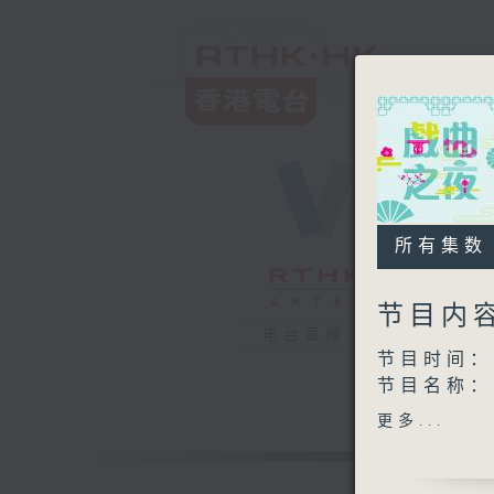
所有集数
节目内
电台直播
节目时间：2
节目名称
节目主持：
更多...
播放曲目：
1. 「琼楼
由 伍木兰