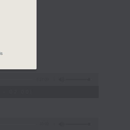
is
3:27:00
 - 02:00)
40:00