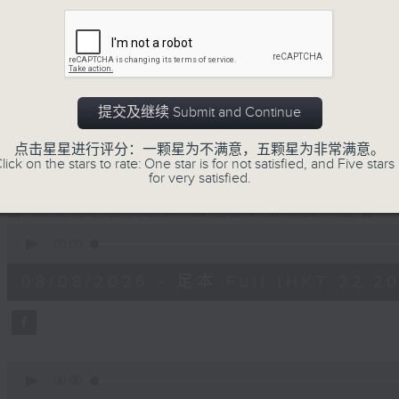
节目时间：0100-0200
节目名称：越剧欣赏
节目主持：陈笺
提交及继续 Submit and Continue
点击星星进行评分：一颗星为不满意，五颗星为非常满意。
lick on the stars to rate: One star is for not satisfied, and Five stars 
for very satisfied.
「花为媒(二)」
由 周雅琴、杨文蔚、 朱祝芬、傅颂英 主唱
0
seconds
00:00
of
3
08/08/2026 - 足本 Full (HKT 22:20
hours,
27
minutes,
0
seconds
Volume
90%
0
seconds
00:00
of