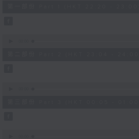
40
第一部份 Part 1 (HKT 22:20 - 23:00
minutes,
0
seconds
Volume
90%
0
seconds
00:00
of
56
第二部份 Part 2 (HKT 23:04 - 24:00
minutes,
9
seconds
Volume
90%
0
seconds
00:00
of
55
第三部份 Part 3 (HKT 00:05 - 01:00
minutes,
20
seconds
Volume
90%
0
seconds
00:00