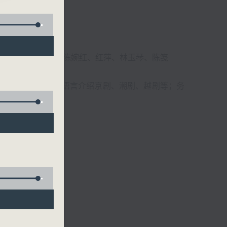
柔、马崇恩、萧桐、陈婉红、红萍、林玉琴、陈笺
播放粤曲，以地方语言介绍京剧、潮剧、越剧等；务
受。