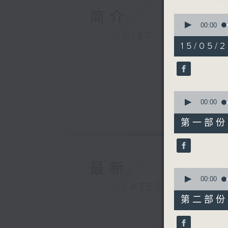
2. 「西
简介
0
由 龙贯天
seconds
00:00
of
GIST
3. 「追
3
15/05/
由 钟云山
hours,
12
4. 「呆
minutes,
由 邓寄尘
0
seconds
5. 「胡
90%
0
由 文觉非
seconds
00:00
节目时间：0
of
25
节目名称
第一部份 P
minutes,
节目主持：
10
seconds
「祥林嫂(
90%
由 袁雪芬
最新
0
seconds
00:00
LATEST
of
56
第二部份 P
minutes,
20
seconds