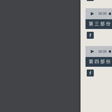
90%
0
seconds
00:00
of
55
第三部份 P
minutes,
19
seconds
90%
0
seconds
00:00
of
56
第四部份 P
minutes,
9
seconds
90%