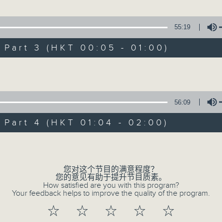
55:19
1. 「潞安州」
art 3 (HKT 00:05 - 01:00)
由 彭炽权、郑培英 主唱
Volume
2. 「潘生会妙嫦」
56:09
由 文千岁、卢秋萍 主唱
art 4 (HKT 01:04 - 02:00)
Volume
3. 「花蕊夫人之去国题词、刧后描容」
由 龙贯天、甄秀仪 主唱
您对这个节目的满意程度？
您的意见有助于提升节目质素。
How satisfied are you with this program?
Your feedback helps to improve the quality of the program.
4. 「血染海棠红」
☆
☆
☆
☆
☆
由 麦炳荣、郑帼宝 主唱