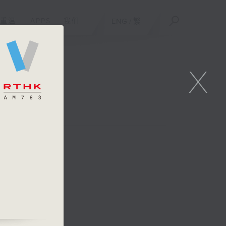
重温
APPS
我们
ENG
/
繁
X