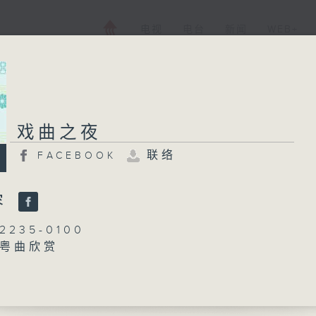
电视
电台
新闻
WEB+
戏曲之夜
戏曲之夜
联络
FACEBOOK
FACEBOOK
联络
所有集数
容
235-0100
：粤曲欣赏
您喜欢这个节目吗?
林玮婷
播 出 时 间 ：
凤怨」
 主唱