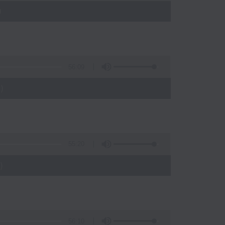
)
56:09
)
55:20
)
56:10