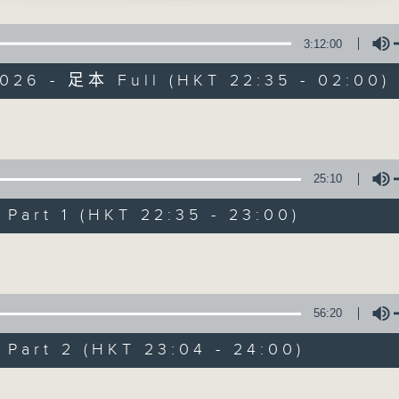
施之太湖烟水情」
星 期 一 至 五 ： 晚 上 十 时 三 十 五 分 至 凌 晨 二 时
、尹飞燕 主唱
3:12:00
星期六、日及公众假期：晚 上 十 时 二十 分 至 凌 晨 二 时
鱼」
2026 - 足本 Full (HKT 22:35 - 02:00)
、陈慧玲 主唱
主 持 ：林玮婷、龙玉声、御玲珑、丁家湘、蓝炜婷、黄可
佬拜寿」
、吴美英 主唱
Volume
不归之迫媳」
为顾及平日需要上班的听众，《戏曲之夜》安排在每个晚上
、红线女 主唱
求以同一语言介绍同一剧种，望能令广大听众有更亲切的感
25:10
100-0200
：越剧欣赏
art 1 (HKT 22:35 - 23:00)
陈笺
08/08/2026
Volume
上)」
、张桂凤 主唱
节目内容
节目时间：2220-0100
56:20
节目名称：粤曲欣赏
art 2 (HKT 23:04 - 24:00)
节目主持：龙玉声
Volume
播放曲目：